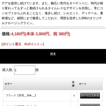
デアを提供し続けています。また、幅広い世代をターゲットに、時代が移
り変わってもずっと着続けられるタイムレスなデザインを目指し、常にコ
ンセプトからぶれることなく、進歩し続け、シルエット、ディテール、素
材感など、細部にまで徹底してこだわり、理想を追求した666のオリジナ
ルクロージングライン。
価格:
4,180円
(本体 3,800円、税 380円)
[ポイント還元 41ポイント～]
注文
購入数:
個
在
カラー
カート
庫
○
ブラック【管理__Sblk__】