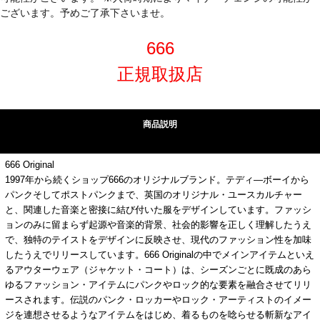
ございます。予めご了承下さいませ。
666
正規取扱店
商品説明
666 Original
1997年から続くショップ666のオリジナルブランド。テディ―ボーイから
パンクそしてポストパンクまで、英国のオリジナル・ユースカルチャー
と、関連した音楽と密接に結び付いた服をデザインしています。ファッシ
ョンのみに留まらず起源や音楽的背景、社会的影響を正しく理解したうえ
で、独特のテイストをデザインに反映させ、現代のファッション性を加味
したうえでリリースしています。666 Originalの中でメインアイテムといえ
るアウターウェア（ジャケット・コート）は、シーズンごとに既成のあら
ゆるファッション・アイテムにパンクやロック的な要素を融合させてリリ
ースされます。伝説のパンク・ロッカーやロック・アーティストのイメー
ジを連想させるようなアイテムをはじめ、着るものを唸らせる斬新なアイ