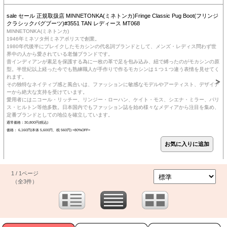
sale セール 正規取扱店 MINNETONKA(ミネトンカ)Fringe Classic Pug Boot(フリンジ
クラシックパグブーツ)#3551 TAN レディース MT068
MINNETONKA(ミネトンカ)
1946年ミネソタ州ミネアポリスで創業。
1980年代後半にブレイクしたモカシンの代名詞ブランドとして、メンズ・レディス問わず世
界中の人から愛されている老舗ブランドです。
昔インディアンが素足を保護する為に一枚の革で足を包み込み、紐で縛ったのがモカシンの原
型。半世紀以上経った今でも熟練職人が手作りで作るモカシンは１つ１つ違う表情を見せてく
れます。
その独特なネイティブ感と風合いは、ファッションに敏感なモデルやアーティスト、デザイナ
ーから絶大な支持を受けています。
愛用者にはニコール・リッチー、リンジー・ローハン、ケイト・モス、シエナ・ミラー、パリ
ス・ヒルトン等他多数。日本国内でもファッション誌を始め様々なメディアから注目を集め、
定番ブランドとしての地位を確立しています。
通常価格：30,800円(税込)
価格： 6,160円(本体 5,600円、税 560円)
<80%OFF>
1 / 1ページ
（全3件）