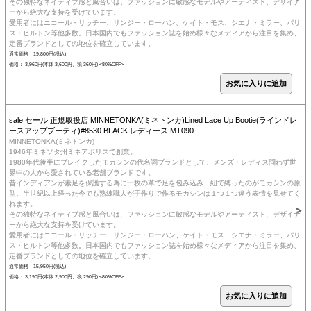
その独特なネイティブ感と風合いは、ファッションに敏感なモデルやアーティスト、デザイナ
ーから絶大な支持を受けています。
愛用者にはニコール・リッチー、リンジー・ローハン、ケイト・モス、シエナ・ミラー、パリ
ス・ヒルトン等他多数。日本国内でもファッション誌を始め様々なメディアから注目を集め、
定番ブランドとしての地位を確立しています。
通常価格：19,800円(税込)
価格： 3,960円(本体 3,600円、税 360円)
<80%OFF>
sale セール 正規取扱店 MINNETONKA(ミネトンカ)Lined Lace Up Bootie(ラインドレ
ースアップブーティ)#8530 BLACK レディース MT090
MINNETONKA(ミネトンカ)
1946年ミネソタ州ミネアポリスで創業。
1980年代後半にブレイクしたモカシンの代名詞ブランドとして、メンズ・レディス問わず世
界中の人から愛されている老舗ブランドです。
昔インディアンが素足を保護する為に一枚の革で足を包み込み、紐で縛ったのがモカシンの原
型。半世紀以上経った今でも熟練職人が手作りで作るモカシンは１つ１つ違う表情を見せてく
れます。
その独特なネイティブ感と風合いは、ファッションに敏感なモデルやアーティスト、デザイナ
ーから絶大な支持を受けています。
愛用者にはニコール・リッチー、リンジー・ローハン、ケイト・モス、シエナ・ミラー、パリ
ス・ヒルトン等他多数。日本国内でもファッション誌を始め様々なメディアから注目を集め、
定番ブランドとしての地位を確立しています。
通常価格：15,950円(税込)
価格： 3,190円(本体 2,900円、税 290円)
<80%OFF>