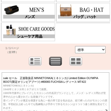
1 / 1ページ
（全3件）
sale セール 正規取扱店 MINNETONKA(ミネトンカ) Limited Edition OLYMPIA
BOOT(限定オリンピアブーツ) #80065 FUCHSIA レディース MT422
MINNETONKA(ミネトンカ)
1946年ミネソタ州ミネアポリスで創業。
1980年代後半にブレイクしたモカシンの代名詞ブランドとして、メンズ・レディス問わず世
界中の人から愛されている老舗ブランドです。
昔インディアンが素足を保護する為に一枚の革で足を包み込み、紐で縛ったのがモカシンの原
型。半世紀以上経った今でも熟練職人が手作りで作るモカシンは１つ１つ違う表情を見せてく
れます。