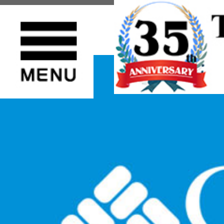
TOP
>
Columbia(コロンビア)
>
帽子