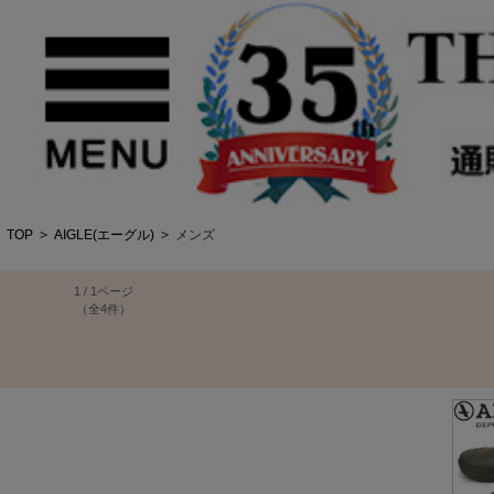
TOP
>
AIGLE(エーグル)
>
メンズ
1 / 1ページ
（全4件）