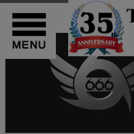
TOP
>
666(６６６)