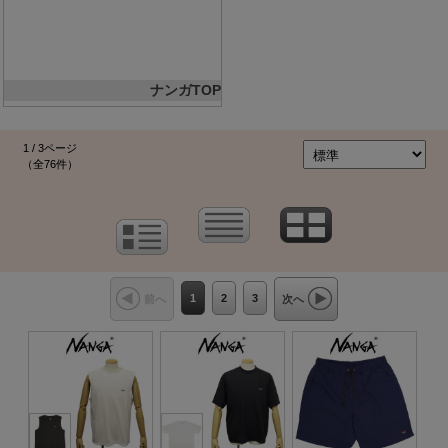
ナンガTOP
1 / 3ページ
（全76件）
1
2
3
前へ
次へ