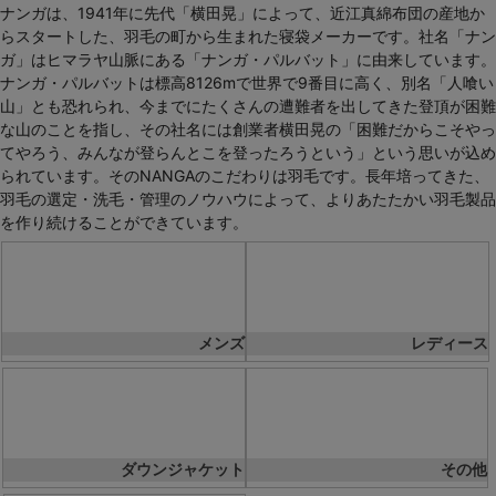
ナンガは、1941年に先代「横田晃」によって、近江真綿布団の産地か
らスタートした、羽毛の町から生まれた寝袋メーカーです。社名「ナン
ガ」はヒマラヤ山脈にある「ナンガ・パルバット」に由来しています。
ナンガ・パルバットは標高8126mで世界で9番目に高く、別名「人喰い
山」とも恐れられ、今までにたくさんの遭難者を出してきた登頂が困難
な山のことを指し、その社名には創業者横田晃の「困難だからこそやっ
てやろう、みんなが登らんとこを登ったろうという」という思いが込め
られています。そのNANGAのこだわりは羽毛です。長年培ってきた、
羽毛の選定・洗毛・管理のノウハウによって、よりあたたかい羽毛製品
を作り続けることができています。
メンズ
レディース
ダウンジャケット
その他