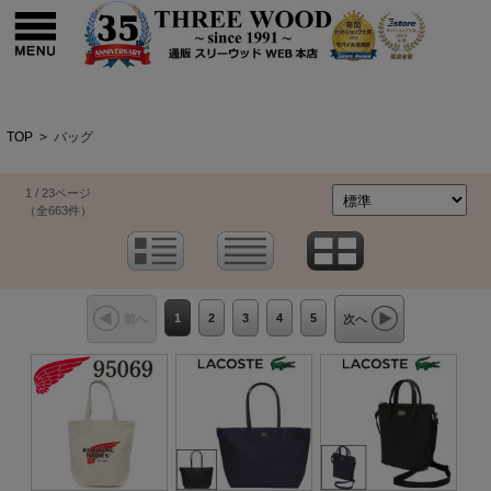
TOP
>
バッグ
1 / 23ページ
（全663件）
1
2
3
4
5
前へ
次へ