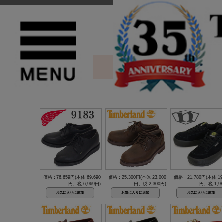
TOP
>
シューズ
1 / 16ページ
（全456件）
価格：76,659円(本体 69,690
価格：25,300円(本体 23,000
価格：21,780円(本体 19
円、税 6,969円)
円、税 2,300円)
円、税 1,9