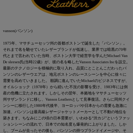
vanson(バンソン)
1975年、マサチューセッツ州の首都ボストンで誕生した「バンソン」。
それまで名を馳せていたレザーブランドが低迷し、業界では暗黒の70年
代とまで言われていた当時、ボストン大学で経営学を学んだMichael Van
De sleesen氏(当時22歳）が、彼の名を略したVanson Associates Incを設立。
最新のテクノロジーを積極的に取り入れ、品質にとことんこだわったバ
ンソンのレザーウエアは、地元ボストンのレースシーンを中心に徐々に
需要を高めていきました。 順調に進んでいたMichaelのビジネスですが、
オイルショック（1978年）から続いた不況の影響を受け、1983年には倒
産の危機に立たされます。しかしその翌年、本拠地をマサチューセッツ
州サザンランドに移し、Vanson Leathersとして見事復活。さらに同州クイ
ンシーに移行した1980年代後半、ヨーロッパや日本からの需要も急激に
加速、バンソンは最高級レザージャケットメーカーとして不動の地位を
築きます。ちなみにこの頃の日本需要が、いわゆる“渋カジ”というファッ
ションシーンの流れで、日本での知名度も爆発的に上がりました。しか
し、ブームが去ったその後も、バンソンの持つブランドイメージや、そ