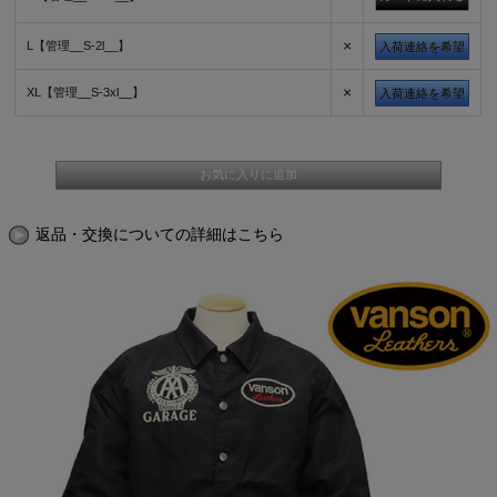
×
L【管理__S-2l__】
入荷連絡を希望
×
XL【管理__S-3xl__】
入荷連絡を希望
返品・交換についての詳細はこちら