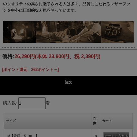
のクオリティの高さに魅了される人は多く、品質にこだわるレザーファ
ンを中心に圧倒的な人気を誇っています。
価格:
26,290円
(本体 23,900円、税 2,390円)
[ポイント還元 262ポイント～]
注文
購入数:
着
在
サイズ
カート
庫
○
M【管理__S-1m__】