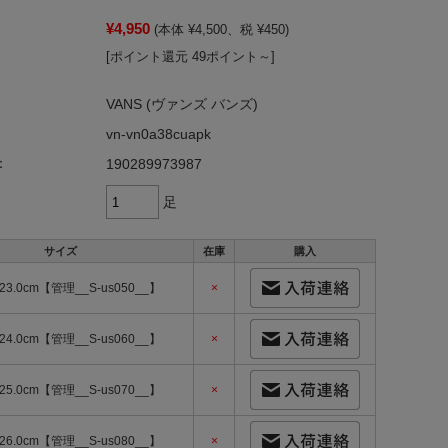
¥4,950
(本体 ¥4,500、税 ¥450)
[ポイント還元 49ポイント～]
VANS (ヴァンズ バンズ)
vn-vn0a38cuapk
：
190289973987
足
サイズ
在庫
購入
23.0cm【管理__S-us050__】
×
24.0cm【管理__S-us060__】
×
25.0cm【管理__S-us070__】
×
26.0cm【管理__S-us080__】
×