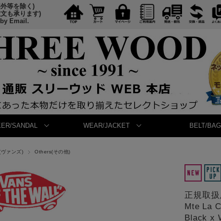
国外等を除く)
注文も承ります)
 by Email.
ER/SANDAL
WEAR/JACKET
BELT/BAG
S(ヴァンズ)
Others(その他)
正規取扱店
Mte La
Black x 