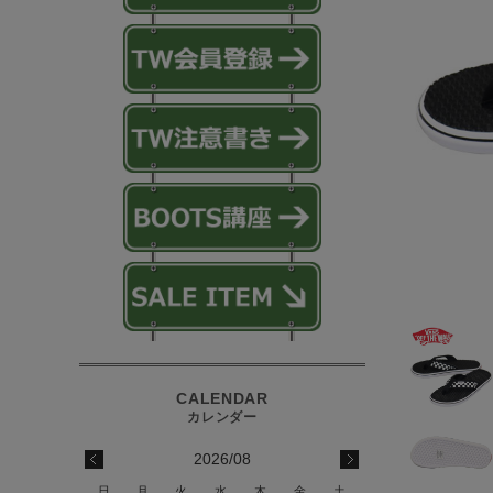
2026/08
日
月
火
水
木
金
土