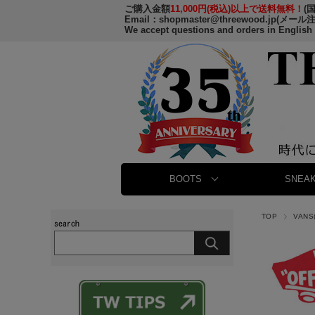
ご購入金額
11,000円(税込)以上で送料無料！
(
Email：
shopmaster@threewood.jp
(メール
We accept questions and orders in English
BOOTS
SNEAK
TOP
VAN