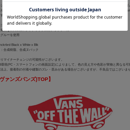
シックなバルガナイズ製法にインスパイアされたチェッカーボード ラコスタは、柔軟なゴ
ルです。チェッカーボードプリントのレトロデザインに軽量で柔軟、そして丈夫なUltraCu
ます。さらにヘリテージスタイルのフォクシングラインで仕上げました。
ゴムと伸縮性テキスタイル ライニング
夫なUltraCush ライトワッフルのアウトソール
とグルーを使用
rd Black x White x Blk
】：合成樹脂、合成ヌバック
よりマイナーチェンジの可能性がございます。
B環境(PC・スマートフォンの画面設定)によりまして、色の見え方や色彩が実物と異なる
製法上、接着剤の付着や縫製のズレ・歪みがある場合がございますが、不良品ではございま
(ヴァンズバンズ)TOP】