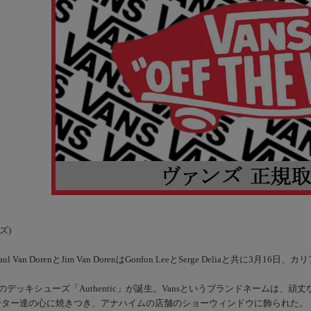
ズ)
aul Van DorenとJim Van DorenはGordon LeeとSerge Delia
4のデッキシューズ「Authentic」が誕生。Vansというブランドネームは、
ーター達の心に焼きつき、アナハイムの店舗のショーウィンドウに飾られた。