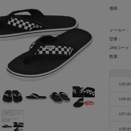
価格:
メーカー：
型番：
JANコード
数量:
US5-約
US6-約
US7-約
US8-約