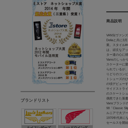
商品説明
VANS(ヴァンズ) 
Deliaと共
業。スタイル#4
は、頑丈なアッ
ター達の心に
Vansのしっ
スケーターに愛
られているが、T
りどりのコン
トシューズのひとつ
の頃デビューする
サイドストライ
のスケートシュー
偶然できた落
ブランドリスト
Vansブラン
98「Class
ルニアで大ブ
1970年代末
セールスを開
ルイスレザーズ
レッドウイング