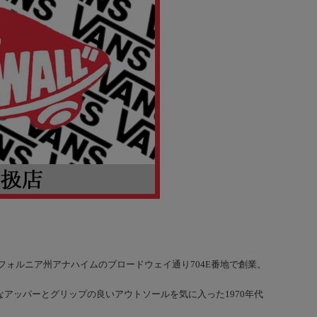
と共に3月16日、カリフォルニア州アナハイムのブロードウェイ通り704E番地で創業。
頑丈なアッパーとグリップの良いアウトソールを気に入った1970年代