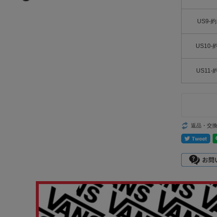
US9-約
US10-
US11-
返品・交