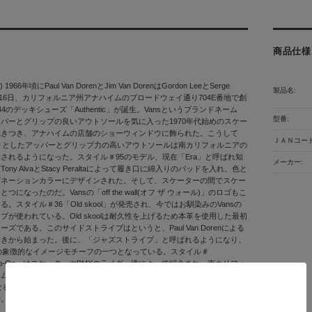
商品仕様
1966年頃にPaul Van DorenとJim Van DorenはGordon LeeとSerge
製品名:
に3月16日、カリフォルニア州アナハイムのブロードウェイ通り704E番地で創
4のデッキシューズ「Authentic」が誕生。Vansというブランドネーム
型番:
パーとグリップの良いアウトソールを気に入った1970年代始めのスケー
焼きつき、アナハイムの店舗のショーウィンドウに飾られた。こうして
ＪＡＮコード
かりとしたアッパーとグリップ力の高いアウトソールは南カリフォルニアの
されるようになった。スタイル＃95のモデル、現在「Era」と呼ばれ知
メーカー:
ony AlvaとStacy Peraltaによって履き口に綿入りのパッドを入れ、色と
ビネーションカラーにデザインされた。そして、スケーターの間でスケー
になったのだ。Vansの「off the wall(オフ ザ ウォール)」のロゴもこ
。スタイル＃36「Old skool」が発売され、今ではお馴染みのVansの
プが使われている。Old skoolは耐久性を上げるため本革を使用した最初
ズである。このサイドストライプはというと、Paul Van Dorenによる
書きから始まった。後に、「ジャズストライプ」と呼ばれるようになり、
ドの象徴的なイメージモチーフの一つとなっている。スタイル＃
ic Slip-On」はスケーターやBMXのライダー達によって紹介され、南カリフォ
ームになりその世代の象徴的なシューズとして知られるようになった。
になると、Vansはカリフォルニアに70の店舗を持つようになり、国内外で
始。