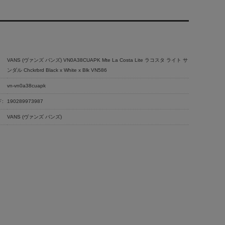
VANS (ヴァンズ バンズ) VN0A38CUAPK Mte La Costa Lite ラコスタ ライト サ
ンダル Chckrbrd Black x White x Blk VN586
vn-vn0a38cuapk
:
190289973987
VANS (ヴァンズ バンズ)