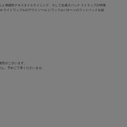
ムと伸縮性テキスタイルライニング、そして合成ヌバック ストラップが特徴
sh ライトワッフルのアウトソール にワッフルパターンのフットベッドを組
可能性がございます。
せん。予めご了承くださいませ。