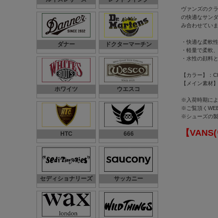
ヴァンズのクラ
の快適なサンダ
み合わせてい
・快適な柔軟性
ダナー
ドクターマーチン
・軽量で柔軟、丈
・水性の顔料
【カラー】：Chckrb
【メイン素材
ホワイツ
ウエスコ
※入荷時期に
※ご覧頂くWE
※シューズの
【VANS
HTC
666
セディショナリーズ
サッカニー