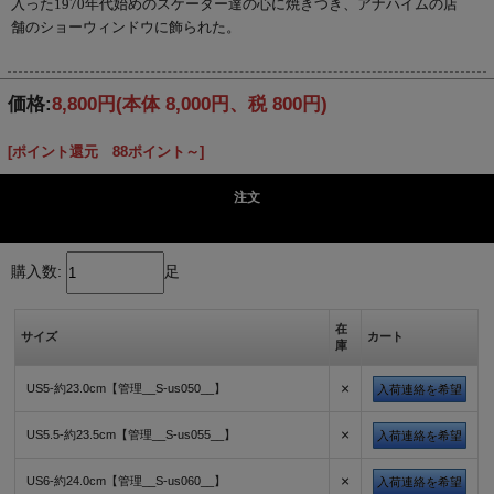
入った1970年代始めのスケーター達の心に焼きつき、アナハイムの店
舗のショーウィンドウに飾られた。
価格:
8,800円
(本体 8,000円、税 800円)
[ポイント還元 88ポイント～]
注文
購入数:
足
在
サイズ
カート
庫
×
US5-約23.0cm【管理__S-us050__】
入荷連絡を希望
×
US5.5-約23.5cm【管理__S-us055__】
入荷連絡を希望
×
US6-約24.0cm【管理__S-us060__】
入荷連絡を希望