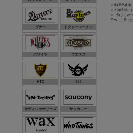
※革(天然皮革
※入荷時期に
※ご覧頂くWE
予めご了承く
ダナー
ドクターマーチン
ホワイツ
ウエスコ
HTC
666
セディショナリーズ
サッカニー