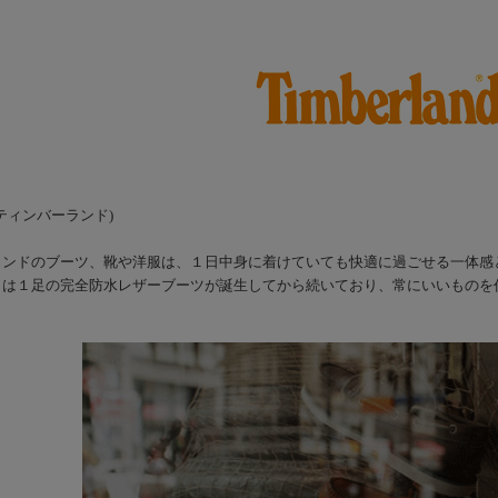
nd (ティンバーランド)
ランドのブーツ、靴や洋服は、１日中身に着けていても快適に過ごせる一体感
りは１足の完全防水レザーブーツが誕生してから続いており、常にいいものを