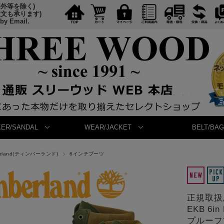
国外等を除く)
注文も承ります)
 by Email.
ER/SANDAL
WEAR/JACKET
BELT/BAG
erland(ティンバーランド)
6インチブーツ
正規取扱店 
EKB 6
プルーフブー