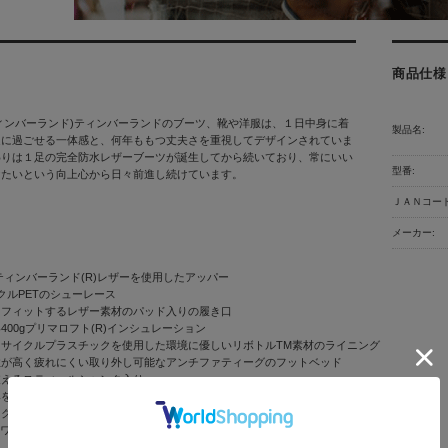
商品仕様
nd(ティンバーランド)ティンバーランドのブーツ、靴や洋服は、１日中身に着
製品名:
適に過ごせる一体感と、何年ももつ丈夫さを重視してデザインされていま
わりは１足の完全防水レザーブーツが誕生してから続いており、常にいい
型番:
けたいという向上心から日々前進し続けています。
ＪＡＮコード
メーカー:
ティンバーランド(R)レザーを使用したアッパー
イクルPETのシューレース
くフィットするレザー素材のパッド入りの履き口
400gプリマロフト(R)インシュレーション
リサイクルプラスチックを使用した環境に優しいリボトルTM素材のライニング
性が高く疲れにくい取り外し可能なアンチファティーグのフットベッド
支えるスティールシャンク入り
みを防ぐシームシールド構造
ラクションに優れたラバーラグアウトソール
（ワイド）