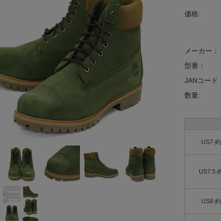
価格:
メーカー：
型番：
JANコード
数量:
US7-約
US7.5-
US8-約