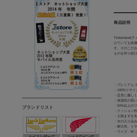
商品説明
Timberla
けていても快
す。そのこだ
ものを作り続
・プレミアム 
・100%リサ
・足首に優し
・保温性の高い
・50%以上の
ブランドリスト
・クッション
・土踏まずを
・水の入り込
・耐久性、ト
・ワイズ：W
ルイスレザーズ
レッドウイング