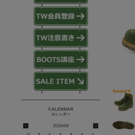
2026/08
日
月
火
水
木
金
土