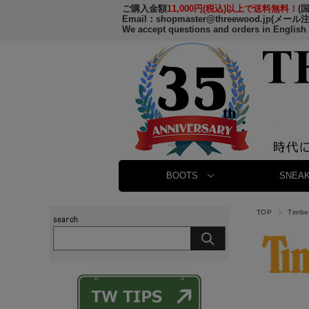
ご購入金額
11,000円(税込)以上で送料無料！
(
Email：
shopmaster@threewood.jp
(メール
We accept questions and orders in English
BOOTS
SNEAK
TOP
Timb