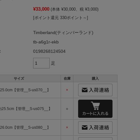
¥33,000
(本体 ¥30,000、税 ¥3,000)
[ポイント還元 330ポイント～]
Timberland(ティンバーランド)
tb-a6g1r-ekb
：
0198268124504
足
サイズ
在庫
購入
25.0cm【管理__S-us070__】
×
約25.5cm【管理__S-us075__】
○
26.0cm【管理__S-us080__】
×