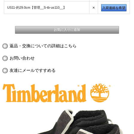
×
US11-約29.0cm【管理__S-tb-us110__】
入荷連絡を希望
返品・交換についての詳細はこちら
お問い合わせ
友達にメールですすめる