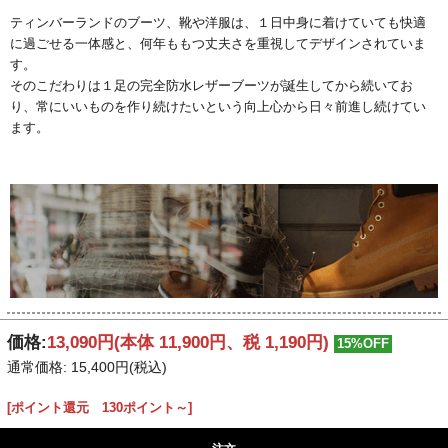
ティンバーランドのブーツ、靴や洋服は、１日中身に着けていても快適
に過ごせる一体感と、何年ももつ丈夫さを重視してデザインされていま
す。
そのこだわりは１足の完全防水レザーブーツが誕生してから続いてお
り、常にいいものを作り続けたいという向上心から日々前進し続けてい
ます。
価格:
13,090円
(本体 11,900円、税 1,190円)
15%OFF
通常価格: 15,400円(税込)
[ポイント還元 130ポイント～]