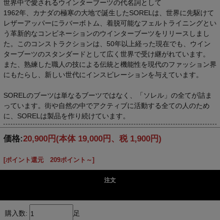
世界中で愛されるウインターブーツの代名詞として
1962年、カナダの極寒の大地で誕生したSORELは、世界に先駆けて
レザーアッパーにラバーボトム、着脱可能なフェルトライニングとい
う革新的なコンビネーションのウインターブーツをリリースしまし
た。このコンストラクションは、50年以上経った現在でも、ウイン
ターブーツのスタンダードとして広く世界で受け継がれています。
また、熟練した職人の技による伝統と機能性を現代のファッション界
にもたらし、新しい世代にインスピレーションを与えています。
SORELのブーツは単なるブーツではなく、「ソレル」の全てが詰ま
っています。街や自然の中でアクティブに活動する全ての人のため
に、SORELは製品を作り続けています。
価格:
20,900円
(本体 19,000円、税 1,900円)
[ポイント還元 209ポイント～]
注文
購入数:
足