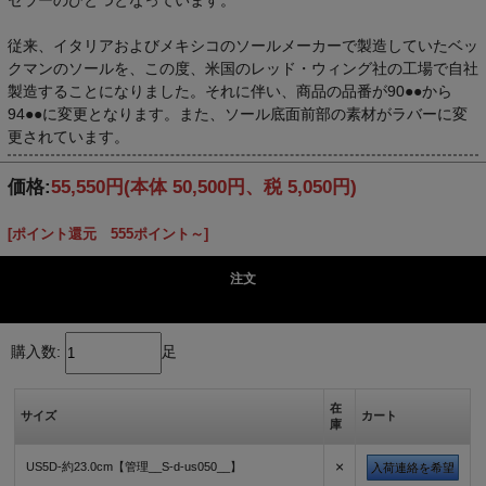
従来、イタリアおよびメキシコのソールメーカーで製造していたベッ
クマンのソールを、この度、米国のレッド・ウィング社の工場で自社
製造することになりました。それに伴い、商品の品番が90●●から
94●●に変更となります。また、ソール底面前部の素材がラバーに変
更されています。
価格:
55,550円
(本体 50,500円、税 5,050円)
[ポイント還元 555ポイント～]
注文
購入数:
足
在
サイズ
カート
庫
×
US5D-約23.0cm【管理__S-d-us050__】
入荷連絡を希望