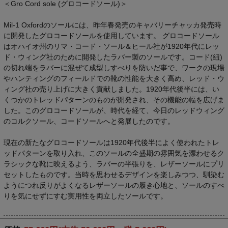
＜Gro Cord sole (グロコードソール)＞
Mil-1 Oxfordのソールには、昨年春発売のキャバリーチャッカ発売時
に開発したグロコードソールを使用しています。 グロコードソール
はオハイオ州のリマ・コード・ソール＆ヒール社が1920年代にレッ
ド・ウィング社のために開発したラバー製のソールです。コード(紐)
の切れ端をラバーに混ぜて成型しすべりを防いだ事で、ワークの現場
やハンティングのフィールドでの靴の性能を大きく高め、レッド・ウ
ィング社の売り上げに大きく貢献しました。1920年代後半には、い
くつかのトレッドパターンのものが開発され、その機能の幅を広げま
した。このグロコードソールが、時代を経て、今日のレッドウィング
のコルクソール、コードソールへと発展したのです。
現在の新たなグロコードソールは1920年代後半によく使われたトレ
ッドパターンを取り入れ、このソールの全盛期の雰囲気を漂わせるク
ラシックな靴に映えるよう、ラバーの半張りを、レザーソールにプリ
セットしたものです。当時を思わせるデザインを楽しみつつ、馴染む
ようにつれ反りがよくなるレザーソールの履き心地と、ソールのすべ
りを気にせずにすむ実用性を両立したソールです。