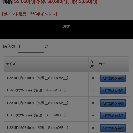
価格:
55,660円
(本体 50,600円、税 5,060円)
[ポイント還元 556ポイント～]
注文
購入数:
足
在
サイズ
カート
庫
×
US6.5D(約24.5cm)【管理__S-d-us065__】
入荷連絡を希望
×
US7D(約25.0cm)【管理__S-d-us070__】
入荷連絡を希望
×
US7.5D(約25.5cm)【管理__S-d-us075__】
入荷連絡を希望
×
US8D(約26.0cm)【管理__S-d-us080__】
入荷連絡を希望
×
US8.5D(約26.5cm)【管理__S-d-us085__】
入荷連絡を希望