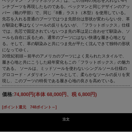
ベックマン「フラットボックス」は、この当時の先芯を入れない6イ
ンチブーツを再現したものである。ベックマンと同じデザインのアッ
パー（靴の甲部）で、同じ「8番」ラスト（木型）を使用している。
先芯を入れる普通のブーツではつま先部分は形状が変わらない分、革
が馴染む事はなくソールの反りもないが、「フラットボックス」仕様
では、先芯で固定されていないつま先の革は足に合わせて馴染み、ソ
ールも自在に反るため、通常のブーツにはない快適な履き心地とな
る。そして、革の馴染みと共につま先が平たく沈んできて独特の形状
になってゆく。
20世紀初頭～前半のアメリカのブーツによく見られたスタイルで、
履き心地と共にこうした経年変化もこの「フラットボックス」の魅力
である。 ソールは、ミッドソールを使わないシングルソール仕様の
グロコード・メダリオン・ソールとして、柔らかなソールの反りを実
現し、このブーツの特長である履き心地の良さを高めている。
価格:
74,800円
(本体 68,000円、税 6,800円)
[ポイント還元 748ポイント～]
注文