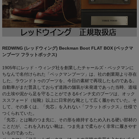
REDWING (レッドウィング) Beckman Boot FLAT BOX (ベックマ
ンブーツ フラットボックス)
1905年にレッド・ウィング社を創業したチャールズ・ベックマンに
ちなんで名付けられた「ベックマンブーツ」は、社の創業期より存在
した、ラウンドトゥのブーツを、今日の素材で再現したものである。
自動車がまだ普及しておらず道路の舗装が未発達であった当時、道端
の土埃や泥から足を守ることができる6インチ丈のブーツは、オック
ススフォード（短靴）以上に日常的な靴として広く履かれていた。そ
して、その多くは、「先芯」を入れない「フラットボックス」仕様で
つくられていた。
「先芯」とは靴のつま先に、その形を維持するため入れる硬い部材の
ことだが、これを入れない靴は、つま先まで柔らかく非常に履きやす
いものであった。