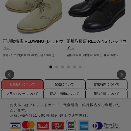
.
正規取扱店 REDWING (レッドウ
正規取扱店 REDWING (レッドウ
ィ...
ィ...
価格:47,520円(本体 43,200円、税 4,320円)
価格:66,660円(本体 60,600円、税 6,060円)
お支払いについて
配送について
営業時間について
プライバシーについて
商品、画像について
商品在庫について
お支払いはクレジットカード・代金引換・銀行振込がご利用いた
だけます。
お買い物合計11,000円(税込)以上で送料無料。