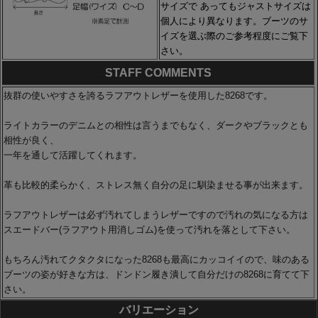
サイズで あってもジャストサイズは
個人により異なります。ブーツのサ
イズを選ぶ際のご参考程度にご覧下
さい。
STAFF COMMENTS
抜群の使いやすさを誇るラフアウトレザーを使用した8268です。
ライトカラーのデニムとの相性は言うまでもなく、ダークやブラックとも
相性が良く、
一年を通して活躍してくれます。
革も比較的柔らかく、ストレス無く自分の足に馴染ませる事が出来ます。
ラフアウトレザーは必ず汚れてしまうレザーですので汚れの気になる方は
スエードバー(ラフアウト用消しゴム)を使って汚れを落として下さい。
もちろん汚れてクタクタになった8268も最高にカッコイイので、味のある
ブーツの姿が好きな方は、ドンドン履き潰して自分だけの8268に育てて下
さい。
バリエーション