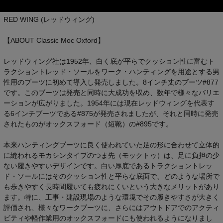
RED WING (レッドウィング)
【ABOUT Classic Moc Oxford】
レッドウィング社は1952年、白く底が平らでクッション性に富むト
ラクショントレッド・ソールをワーク・ハンティングを用途とする男
性用のブーツに初めて導入し発売しました。8インチ丈のブーツ#877
です。このブーツは発売と同時に大成功を収め、数年で様々なバリエ
ーションが広がりました。1954年には現在レッドウィングを代表す
る6インチブーツである#875が発売されましたが、それと同時に発売
されたものがオックスフォード（短靴）の#895です。
本来ハンティングブーツに良く使われていた足の形に合わせて立体的
に縫われるモカシンタイプのつま先（モックトゥ）は、足に負担の少
ない履きやすいデザインです。白い厚底であるトラクショントレッ
ド・ソールにはそのクッション性と平らな底面で、どのような場所で
も歩きやすく長時間履いても疲れにくいという大きなメリットがあり
ます。特に、工事・建設現場のような環境でその履きやすさが大きく
評価され、様々なワークブーツに、さらにはアウトドアでのアクティ
ビティや軽作業用のオックスフォードにも使われるようになりまし