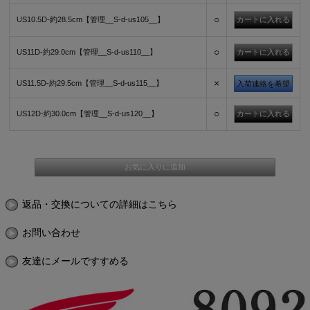
○
US10.5D-約28.5cm【管理__S-d-us105__】
○
US11D-約29.0cm【管理__S-d-us110__】
×
US11.5D-約29.5cm【管理__S-d-us115__】
入荷連絡を希望
○
US12D-約30.0cm【管理__S-d-us120__】
返品・交換についての詳細はこちら
お問い合わせ
友達にメールですすめる