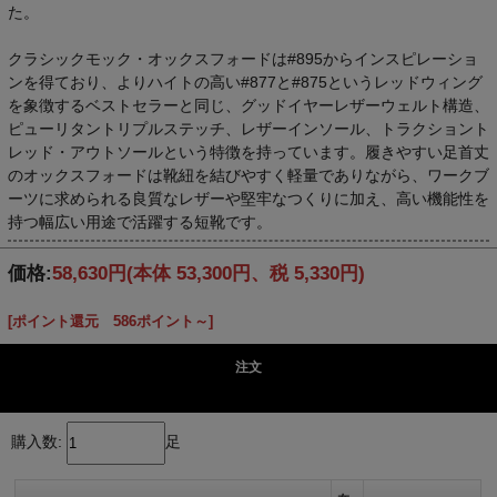
た。
クラシックモック・オックスフォードは#895からインスピレーショ
ンを得ており、よりハイトの高い#877と#875というレッドウィング
を象徴するベストセラーと同じ、グッドイヤーレザーウェルト構造、
ピューリタントリプルステッチ、レザーインソール、トラクショント
レッド・アウトソールという特徴を持っています。履きやすい足首丈
のオックスフォードは靴紐を結びやすく軽量でありながら、ワークブ
ーツに求められる良質なレザーや堅牢なつくりに加え、高い機能性を
持つ幅広い用途で活躍する短靴です。
価格:
58,630円
(本体 53,300円、税 5,330円)
[ポイント還元 586ポイント～]
注文
購入数:
足