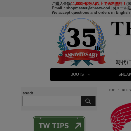
ご購入金額
11,000円(税込)以上で送料無料！
(
Email：
shopmaster@threewood.jp
(メール
We accept questions and orders in English
BOOTS
SNEAK
TOP
RED