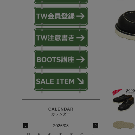
2026/08
日
月
火
水
木
金
土