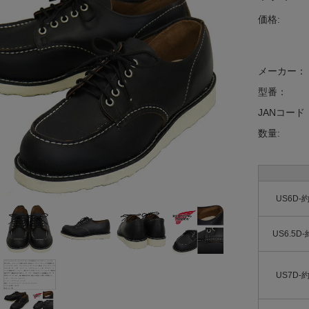
価格:
メーカー：
型番：
JANコード
数量:
US6D-約
US6.5D-
US7D-約