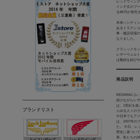
レッドウィング
インチ丈のブー
る#875が発
本来ハンティ
あるトラクシ
事・建設現場
なりました。
クラシックモッ
レザーウェル
は靴紐を結び
商品説明
REDWING
続けながらレ
は、1世紀を
ブランドリスト
らゆる人々のラ
や日本でもアメ
は、2007年
た。 今日、レ
歴史に基づい
果、私たちの
ルイスレザーズ
レッドウイング