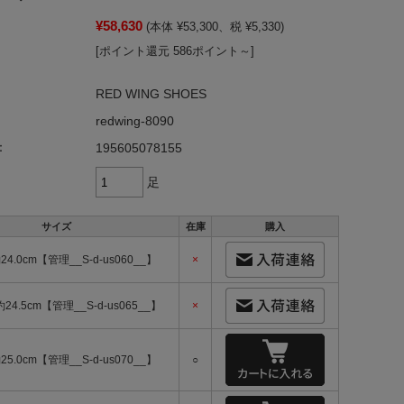
¥58,630
(本体 ¥53,300、税 ¥5,330)
[ポイント還元 586ポイント～]
RED WING SHOES
redwing-8090
：
195605078155
足
サイズ
在庫
購入
24.0cm【管理__S-d-us060__】
×
約24.5cm【管理__S-d-us065__】
×
25.0cm【管理__S-d-us070__】
○