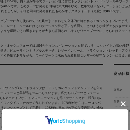
社は1952年、白く底が平らでクッション性に富むトラクショントレッド・ソールをワー
ツ#877です。このブーツは発売と同時に大成功を収め、数年で様々なバリエーションが広が
売されましたが、それと同時に発売されたものがオックスフォード（短靴）の#895です。
ングブーツに良く使われていた足の形に合わせて立体的に縫われるモカシンタイプのつま先
ョントレッド・ソールにはそのクッション性と平らな底面で、どのような場所でも歩きやす
のような環境でその履きやすさが大きく評価され、様々なワークブーツに、さらにはアウト
ク・オックスフォードは#895からインスピレーションを得ており、よりハイトの高い#87
ト構造、ピューリタントリプルステッチ、レザーインソール、トラクショントレッド・アウ
やすく軽量でありながら、ワークブーツに求められる良質なレザーや堅牢なつくりに加え、
商品仕様
 (レッドウィング) レッドウィングは、アメリカのクラフトマンシップを守り
製品名:
ザーシューズと革製品を生み出しています。私たちのブーツとシューズ
超えるアーカイブからインスピレーションを得てデザインされ、現代のあ
型番:
イフスタイルに合わせて作られています。 1970年代からはヨーロッパ
リカンシューズとして定着し、1982年の日本での正式な流通開始の成功
ＪＡＮコード
のアメリカ本国でのレッドウイング・ヘリテージの発売で最高潮に達しまし
ッドウイング・ヘリテージはレッドウイング・シューカンパニーの名高い
メーカー:
て、伝統的な構造と時代を超えたデザインを構築し続けています。その結
誇りを持って作られた長年履き続けられる高い品質の靴が誕生しました。