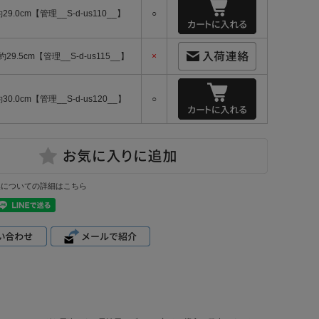
約29.0cm【管理__S-d-us110__】
○
-約29.5cm【管理__S-d-us115__】
×
約30.0cm【管理__S-d-us120__】
○
換についての詳細はこちら