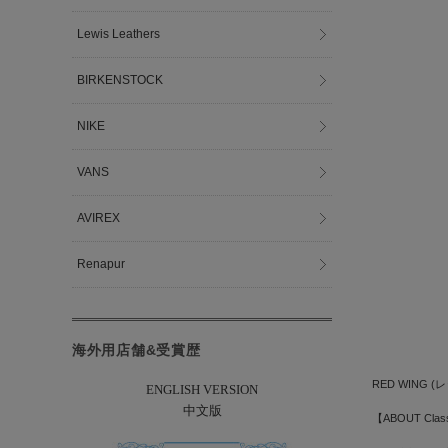
Lewis Leathers
BIRKENSTOCK
NIKE
VANS
AVIREX
Renapur
海外用店舗&受賞歴
RED WING 
ENGLISH VERSION
中文版
【ABOUT Class