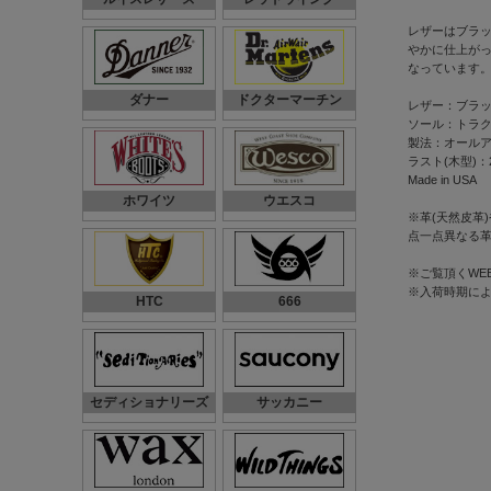
レザーはブラ
やかに仕上が
なっています
ダナー
ドクターマーチン
レザー：ブラ
ソール：トラ
製法：オール
ラスト(木型)：
Made in USA
ホワイツ
ウエスコ
※革(天然皮革
点一点異なる
※ご覧頂くWE
※入荷時期に
HTC
666
セディショナリーズ
サッカニー