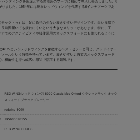
ク・ハンティングを用途とする男性用のブーツに初めて導入し発売しました。8
りました。1954年には現在レッドウィングを代表する6インチブーツであ
（モックトゥ）は、足に負担の少ない履きやすいデザインです。白い厚底で
く長時間履いても疲れにくいという大きなメリットがあります。特に、工
ドアでのアクティビティや軽作業用のオックスフォードにも使われるように
7と#875というレッドウィングを象徴するベストセラーと同じ、グッドイヤー
トソールという特徴を持っています。履きやすい足首丈のオックスフォード
高い機能性を持つ幅広い用途で活躍する短靴です。
RED WING(レッドウィング) 8090 Classic Moc Oxford クラシックモック オック
スフォード ブラックプレーリー
redwing-8090
:
195605078155
RED WING SHOES