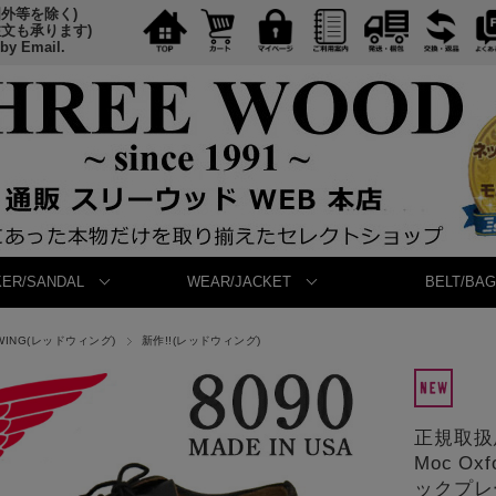
国外等を除く)
注文も承ります)
 by Email.
ER/SANDAL
WEAR/JACKET
BELT/BAG
 WING(レッドウィング)
新作!!(レッドウィング)
正規取扱店 
Moc O
ックプレ