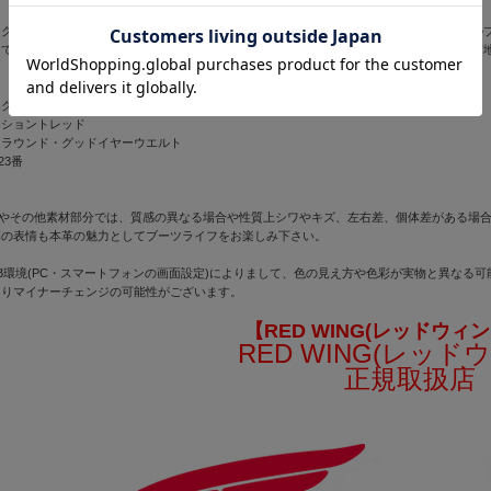
ック・プレーリーという茶芯のブラックレザーです。レッドウィングのもうひとつの茶芯の
っており、革の肌目も生きています。履いていくと比較的早い段階で塗膜の下のブラウン芯
。
ック・プレーリー
クショントレッド
アラウンド・グッドイヤーウエルト
23番
)やその他素材部分では、質感の異なる場合や性質上シワやキズ、左右差、個体差がある場
革の表情も本革の魅力としてブーツライフをお楽しみ下さい。
B環境(PC・スマートフォンの画面設定)によりまして、色の見え方や色彩が実物と異なる
よりマイナーチェンジの可能性がございます。
【RED WING(レッドウィン
RED WING(レッド
正規取扱店