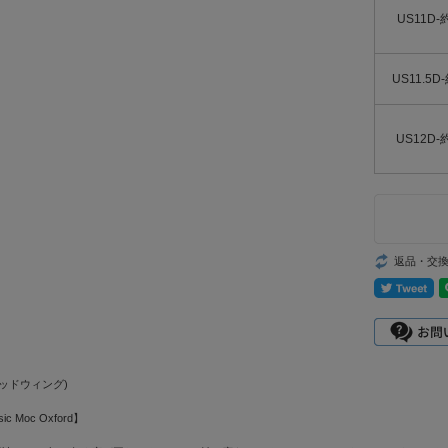
US11D-
US11.5D
US12D-
返品・交
(レッドウィング)
ic Moc Oxford】