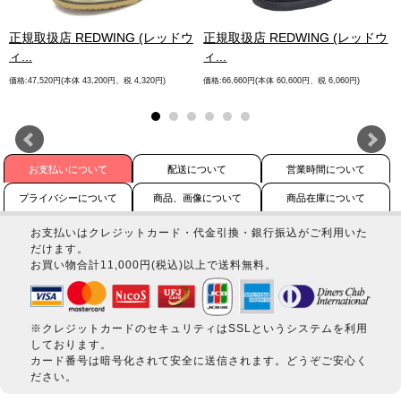
.
正規取扱店 REDWING (レッドウ
正規取扱店 REDWING (レッドウ
ィ...
ィ...
価格:47,520円(本体 43,200円、税 4,320円)
価格:66,660円(本体 60,600円、税 6,060円)
お支払いについて
配送について
営業時間について
プライバシーについて
商品、画像について
商品在庫について
お支払いはクレジットカード・代金引換・銀行振込がご利用いた
だけます。
お買い物合計11,000円(税込)以上で送料無料。
※クレジットカードのセキュリティはSSLというシステムを利用
しております。
カード番号は暗号化されて安全に送信されます。どうぞご安心く
ださい。