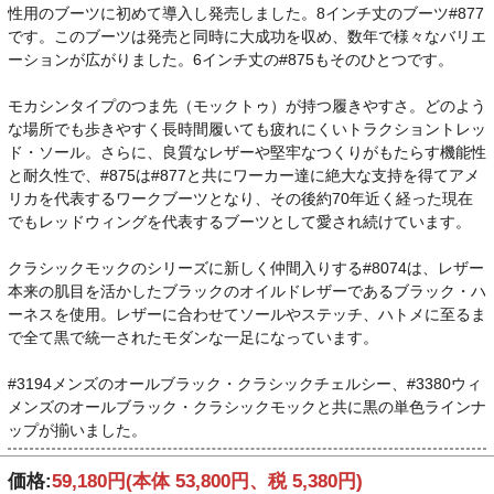
性用のブーツに初めて導入し発売しました。8インチ丈のブーツ#877
です。このブーツは発売と同時に大成功を収め、数年で様々なバリエ
ーションが広がりました。6インチ丈の#875もそのひとつです。
モカシンタイプのつま先（モックトゥ）が持つ履きやすさ。どのよう
な場所でも歩きやすく長時間履いても疲れにくいトラクショントレッ
ド・ソール。さらに、良質なレザーや堅牢なつくりがもたらす機能性
と耐久性で、#875は#877と共にワーカー達に絶大な支持を得てアメ
リカを代表するワークブーツとなり、その後約70年近く経った現在
でもレッドウィングを代表するブーツとして愛され続けています。
クラシックモックのシリーズに新しく仲間入りする#8074は、レザー
本来の肌目を活かしたブラックのオイルドレザーであるブラック・ハ
ーネスを使用。レザーに合わせてソールやステッチ、ハトメに至るま
で全て黒で統一されたモダンな一足になっています。
#3194メンズのオールブラック・クラシックチェルシー、#3380ウィ
メンズのオールブラック・クラシックモックと共に黒の単色ラインナ
ップが揃いました。
価格:
59,180円
(本体 53,800円、税 5,380円)