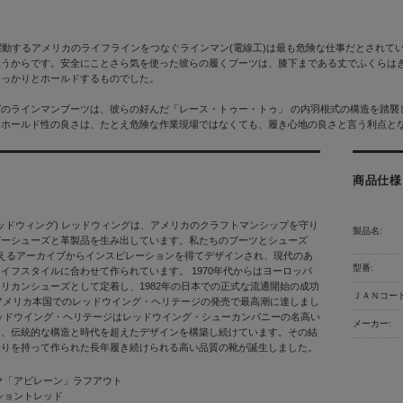
躍動するアメリカのライフラインをつなぐラインマン(電線工)は最も危険な仕事だとされ
扱うからです。安全にことさら気を使った彼らの履くブーツは、膝下まである丈でふくらは
しっかりとホールドするものでした。
グのラインマンブーツは、彼らの好んだ「レース・トゥー・トゥ」 の内羽根式の構造を踏襲
たホールド性の良さは、たとえ危険な作業現場ではなくても、履き心地の良さと言う利点と
商品仕様
 (レッドウィング) レッドウィングは、アメリカのクラフトマンシップを守り
製品名:
ザーシューズと革製品を生み出しています。私たちのブーツとシューズ
超えるアーカイブからインスピレーションを得てデザインされ、現代のあ
型番:
イフスタイルに合わせて作られています。 1970年代からはヨーロッパ
リカンシューズとして定着し、1982年の日本での正式な流通開始の成功
ＪＡＮコード
のアメリカ本国でのレッドウイング・ヘリテージの発売で最高潮に達しまし
ッドウイング・ヘリテージはレッドウイング・シューカンパニーの名高い
メーカー:
て、伝統的な構造と時代を超えたデザインを構築し続けています。その結
誇りを持って作られた長年履き続けられる高い品質の靴が誕生しました。
ク「アビレーン」ラフアウト
ショントレッド