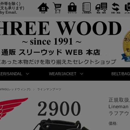
国外等を除く)
注文も承ります)
 by Email.
ER/SANDAL
WEAR/JACKET
BELT/BAG
 WING(レッドウィング)
ラインマンブーツ
正規取扱店
Line
ラフアウ
価格: