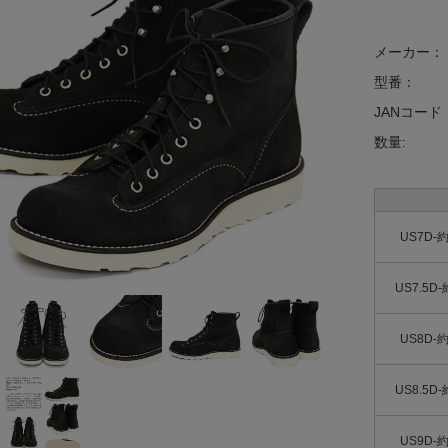
メーカー：
型番：
JANコード
数量:
US7D-約
US7.5D-
US8D-約
US8.5D-
US9D-約