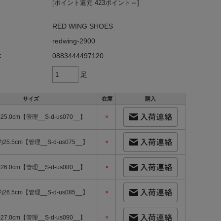
[ポイント還元 423ポイント～]
RED WING SHOES
redwing-2900
：
0883444497120
足
サイズ
在庫
購入
25.0cm【管理__S-d-us070__】
×
約25.5cm【管理__S-d-us075__】
×
26.0cm【管理__S-d-us080__】
×
約26.5cm【管理__S-d-us085__】
×
27.0cm【管理__S-d-us090__】
×