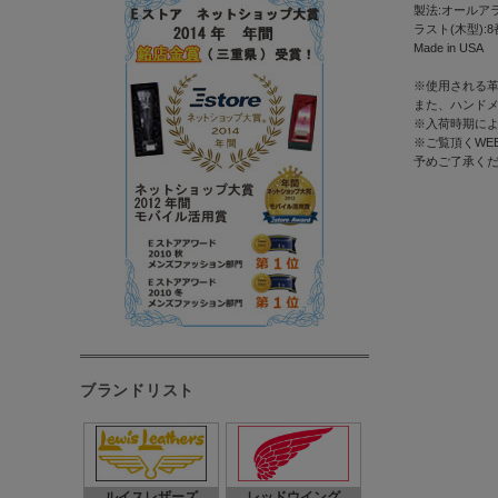
製法:オールア
ラスト(木型):8
Made in USA
※使用される革
また、ハンド
※入荷時期に
※ご覧頂くWE
予めご了承く
ブランドリスト
ルイスレザーズ
レッドウイング