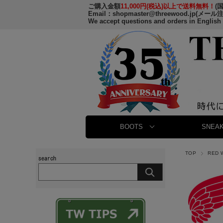
ご購入金額
11,000円(税込)以上で送料無料！
(
Email：
shopmaster@threewood.jp
(メール
We accept questions and orders in English
BOOTS
SNEAK
TOP
RED