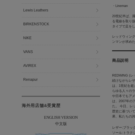
・Lineman
Lewis Leathers
20世紀半ば、
る電線を取り
BIRKENSTOCK
タイプで足を
レッドウィン
NIKE
ンマンが求め
VANS
商品説明
AVIREX
REDWING
Renapur
続けながらレ
は、1世紀を
らゆる人々のラ
や日本でもアメ
は、2007年
海外用店舗&受賞歴
た。 今日、レ
歴史に基づい
果、私たちの
ENGLISH VERSION
中文版
レザー:ブラッ
ソール:トラク