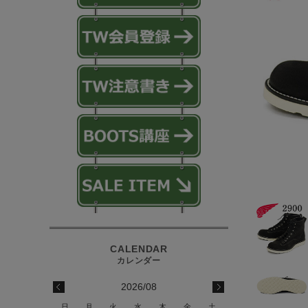
2026/08
日
月
火
水
木
金
土