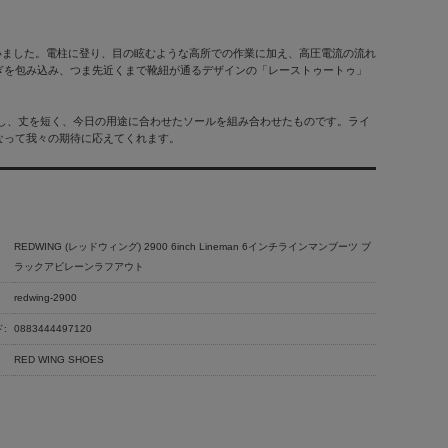
ていました。電柱に登り、目の眩むような高所での作業に加え、高圧電流の流れ
ぎを包み込み、つま先近くまで靴紐が通るデザインの「レーストゥートゥ」
し、丈を短く、今日の用途に合わせたソールを組み合わせたものです。ライ
なって我々の期待に応えてくれます。
REDWING (レッドウィング) 2900 6inch Lineman 6インチラインマンブーツ ブ
ラックアビレーンラフアウト
redwing-2900
:
0883444497120
RED WING SHOES