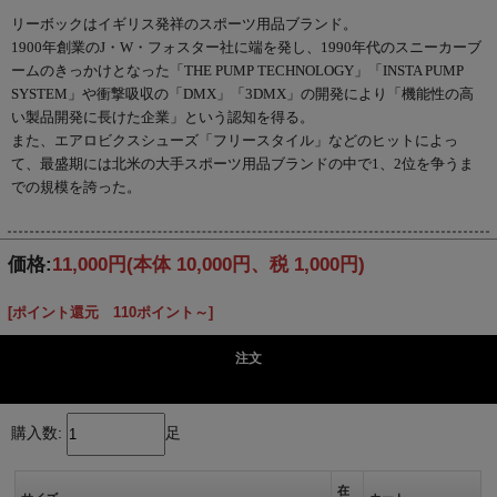
リーボックはイギリス発祥のスポーツ用品ブランド。
1900年創業のJ・W・フォスター社に端を発し、1990年代のスニーカーブ
ームのきっかけとなった「THE PUMP TECHNOLOGY」「INSTA PUMP
SYSTEM」や衝撃吸収の「DMX」「3DMX」の開発により「機能性の高
い製品開発に長けた企業」という認知を得る。
また、エアロビクスシューズ「フリースタイル」などのヒットによっ
て、最盛期には北米の大手スポーツ用品ブランドの中で1、2位を争うま
での規模を誇った。
価格:
11,000円
(本体 10,000円、税 1,000円)
[ポイント還元 110ポイント～]
注文
購入数:
足
在