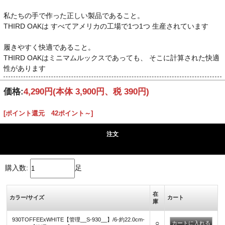
私たちの手で作った正しい製品であること。
THIRD OAKは すべてアメリカの工場で1つ1つ 生産されています
履きやすく快適であること。
THIRD OAKはミニマムルックスであっても、 そこに計算された快適
性があります
価格:
4,290円
(本体 3,900円、税 390円)
[ポイント還元 42ポイント～]
注文
購入数:
足
在
カラー/サイズ
カート
庫
930TOFFEExWHITE【管理__S-930__】/6-約22.0cm-
○