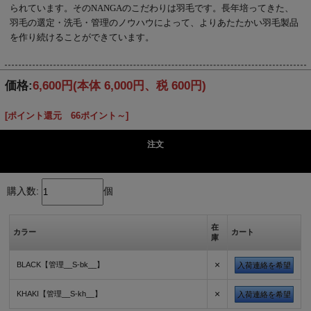
られています。そのNANGAのこだわりは羽毛です。長年培ってきた、
羽毛の選定・洗毛・管理のノウハウによって、よりあたたかい羽毛製品
を作り続けることができています。
価格:
6,600円
(本体 6,000円、税 600円)
[ポイント還元 66ポイント～]
注文
購入数:
個
在
カラー
カート
庫
×
BLACK【管理__S-bk__】
入荷連絡を希望
×
KHAKI【管理__S-kh__】
入荷連絡を希望