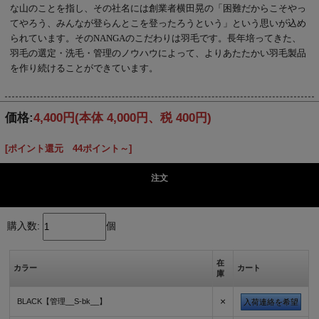
な山のことを指し、その社名には創業者横田晃の「困難だからこそやっ
てやろう、みんなが登らんとこを登ったろうという」という思いが込め
られています。そのNANGAのこだわりは羽毛です。長年培ってきた、
羽毛の選定・洗毛・管理のノウハウによって、よりあたたかい羽毛製品
を作り続けることができています。
価格:
4,400円
(本体 4,000円、税 400円)
[ポイント還元 44ポイント～]
注文
購入数:
個
在
カラー
カート
庫
×
BLACK【管理__S-bk__】
入荷連絡を希望