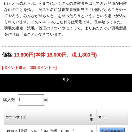
山」とも恐れられ、今までにたくさんの遭難者を出してきた登頂が困難
な山のことを指し、その社名には創業者横田晃の「困難だからこそやっ
てやろう、みんなが登らんとこを登ったろうという」という思いが込め
られています。そのNANGAのこだわりは羽毛です。長年培ってきた、
羽毛の選定・洗毛・管理のノウハウによって、よりあたたかい羽毛製品
を作り続けることができています。
価格:
19,800円
(本体 18,000円、税 1,800円)
[ポイント還元 198ポイント～]
注文
購入数:
着
在
カラー/サイズ
カート
庫
×
BLACK【管理__S-bk__】/M【管理__S-1m__】
入荷連絡を希望