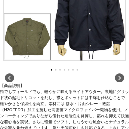
【商品説明】
街でもフィールドでも、軽やかに映えるライトアウター。裏地にグリッ
ド状の起毛トリコットを配し、襟とポケットには中綿を仕込むことで、
軽やかさと保温性を両立。素材には 撥水・片面シレー・透湿
（H2OFFDR）加工を施した高密度マイクロファイバー織物を使用。ノ
ンコーティングでありながら優れた透湿性を発揮し、蒸れを抑えて快適
な着心地を実現。さらに軽量でソフト、しなやかな風合いとナチュラル
な外観を兼ね備えています。急な天候変化にも対応できる、まさにアウ