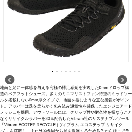
地面と足に一体感を与える究極の裸足感覚を実現した0mmドロップ構
造のベアフットシューズ。多くのミニマリストファン待望のミッドソー
ルを搭載しない6mm厚タイプで、地面を掴むような直な感覚がポイン
ト。アッパーは足を柔らかく包み込み通気性を確保したエンジニアード
メッシュを採用。アウトソールには、グリップ性や耐久性を損なうこと
なくリサイクルラバーを30％配合したVibram社のサステナブルソール
「Vibram ECOTEP RECYCLE (ヴィブラム エコステップ リサイク
ル)」を搭載し、また外的要因から足を保護するため爪先から踵までラ