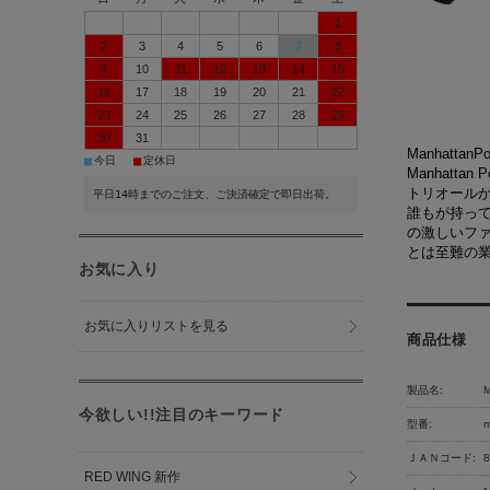
1
2
3
4
5
6
7
8
9
10
11
12
13
14
15
16
17
18
19
20
21
22
23
24
25
26
27
28
29
30
31
Manhatta
■
■
今日
定休日
Manhatt
トリオールか
平日14時までのご注文、ご決済確定で即日出荷。
誰もが持って
の激しいフ
とは至難の業
お気に入り
お気に入りリストを見る
商品仕様
製品名:
今欲しい!!注目のキーワード
型番:
m
ＪＡＮコード:
8
RED WING 新作