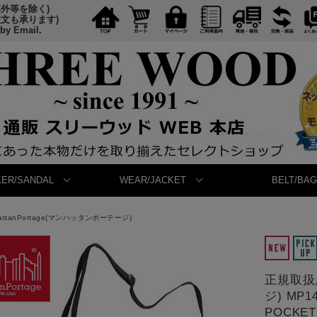
国外等を除く)
注文も承ります)
 by Email.
ER/SANDAL
WEAR/JACKET
BELT/BAG
attanPortage(マンハッタンポーテージ)
正規取扱店
ジ) MP1
POCKET