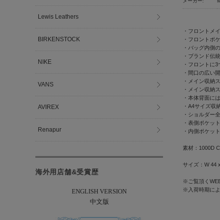
メーカー:
Lewis Leathers
・フロントメイ
BIRKENSTOCK
・フロントポ
・バッグ内側
・ブランド伝統の10
NIKE
・フロントに3
・間口の広い
・メイン収納
VANS
・メイン収納
・本体背面に
・A4サイズ収
AVIREX
・ショルダー全長
・表側ポケット
Renapur
・内側ポケット
素材：1000D COR
サイズ：W 44 x
海外用店舗&受賞歴
※ご覧頂くWE
※入荷時期に
ENGLISH VERSION
中文版