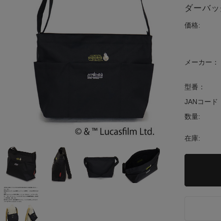
ダーバッグ
価格:
メーカー：
型番：
JANコード
数量:
在庫: