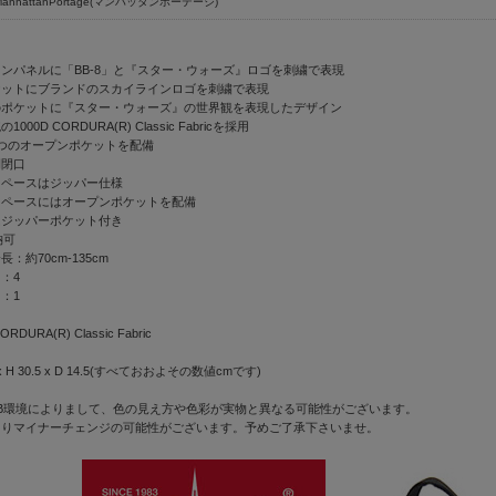
ManhattanPortage(マンハッタンポーテージ)
ンパネルに「BB-8」と『スター・ウォーズ』ロゴを刺繍で表現
ケットにブランドのスカイラインロゴを刺繍で表現
のポケットに『スター・ウォーズ』の世界観を表現したデザイン
00D CORDURA(R) Classic Fabricを採用
つのオープンポケットを配備
開閉口
スペースはジッパー仕様
スペースにはオープンポケットを配備
はジッパーポケット付き
納可
：約70cm-135cm
：4
：1
DURA(R) Classic Fabric
 H 30.5 x D 14.5(すべておおよその数値cmです)
B環境によりまして、色の見え方や色彩が実物と異なる可能性がございます。
よりマイナーチェンジの可能性がございます。予めご了承下さいませ。