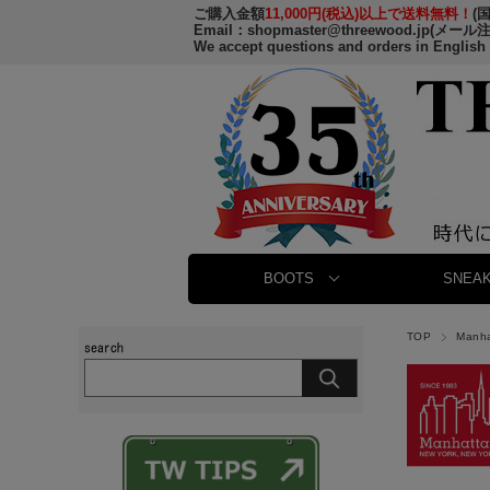
ご購入金額
11,000円(税込)以上で送料無料！
(
Email：
shopmaster@threewood.jp
(メール
We accept questions and orders in English
BOOTS
SNEAK
TOP
Manh