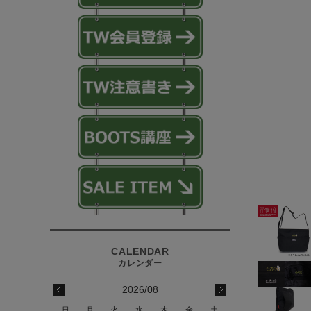
2026/08
日
月
火
水
木
金
土