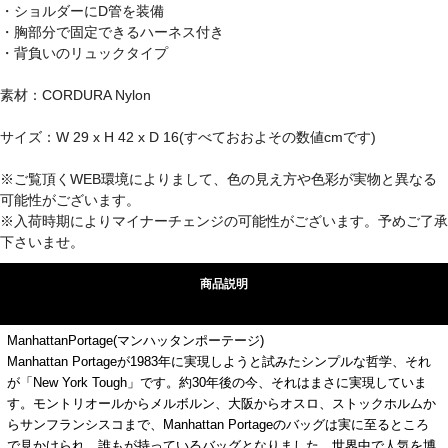
・ショルダーにD管を装備
・胸部分で固定できるハーネス付き
・背負いのリュックタイプ
素材：CORDURA Nylon
サイズ：W 29 x H 42 x D 16(すべておおよその数値cmです)
※ご覧頂くWEB環境によりまして、色の見え方や色彩が実物と異なる
可能性がございます。
※入荷時期によりマイナーチェンジの可能性がございます。予めご了承
下さいませ。
商品説明
ManhattanPortage(マンハッタンポーテージ)
Manhattan Portageが1983年に実現しようと試みたシンプルな哲学、それ
が「New York Tough」です。約30年後の今、それはまさに実現していま
す。モントリオールからメルボルン、大阪からオスロ、ストックホルムか
らサンフランシスコまで、Manhattan Portageのバッグは実に至るところ
で見かけられ、誰もが持っているバッグとなりました。世界中で人気を博