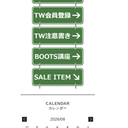
2026/08
日
月
火
水
木
金
土