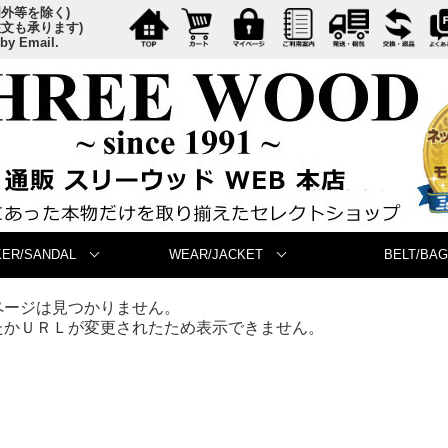
国外等を除く)
注文も承ります)
 by Email.
ER/SANDAL
WEAR/JACKET
BELT/BAG
ページは見つかりません。
たかＵＲＬが変更されたため表示できません。