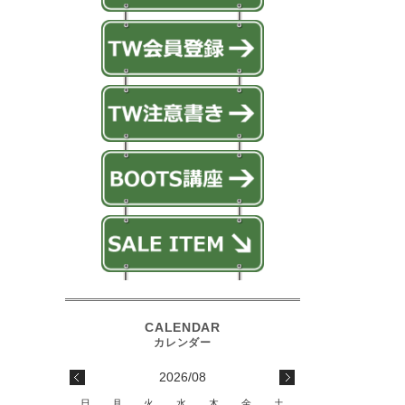
2026/08
日
月
火
水
木
金
土