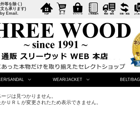
国外等を除く)
注文も承ります)
 by Email.
ER/SANDAL
WEAR/JACKET
BELT/BAG
ページは見つかりません。
たかＵＲＬが変更されたため表示できません。