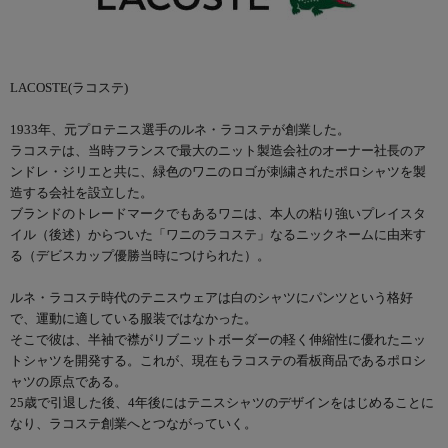
LACOSTE(ラコステ)
1933年、元プロテニス選手のルネ・ラコステが創業した。
ラコステは、当時フランスで最大のニット製造会社のオーナー社長のア
ンドレ・ジリエと共に、緑色のワニのロゴが刺繍されたポロシャツを製
造する会社を設立した。
ブランドのトレードマークでもあるワニは、本人の粘り強いプレイスタ
イル（後述）からついた「ワニのラコステ」なるニックネームに由来す
る（デビスカップ優勝当時につけられた）。
ルネ・ラコステ時代のテニスウェアは白のシャツにパンツという格好
で、運動に適している服装ではなかった。
そこで彼は、半袖で襟がリブニットボーダーの軽く伸縮性に優れたニッ
トシャツを開発する。これが、現在もラコステの看板商品であるポロシ
ャツの原点である。
25歳で引退した後、4年後にはテニスシャツのデザインをはじめることに
なり、ラコステ創業へとつながっていく。