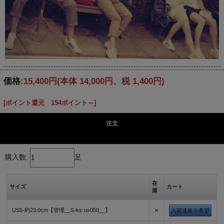
価格:
15,400円
(本体 14,000円、税 1,400円)
[ポイント還元 154ポイント～]
注文
購入数:
足
在
サイズ
カート
庫
×
US5-約23.0cm【管理__S-ks-us050__】
入荷連絡を希望