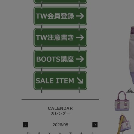
2026/08
日
月
火
水
木
金
土