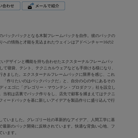
てのバックパックとなる木製フレームパックを自作。彼のパックの
りへの情熱と才能を見込まれたウェインはアドベンチャー16の2
ないデザインと機能を持ち合わせたエクスターナルフレームパッ
として寝袋、テント、テクニカルウェアなども手掛ける様になり、
行きました。エクスターナルフレームパックに限界を感じ、これ
。「作りたいのはバックパックだ」と、自分の心の中にあるその
ンディエゴに「グレゴリー・マウンテン・プロダクツ」社を設立し
す。当初は店裏でパック作りをし、店先で顧客を捕まえてはテクニ
フィードバックを基に新しいアイデアを製品作りに盛り込んで行
していました。グレゴリー社の革新的なアイデア、人間工学に基
で最新のパック開発に反映されています。快適な背負い心地、フ
ています。