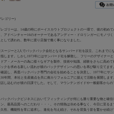
(グレゴリー)
グレゴリーは、14歳の時にボーイスカウトプロジェクトの一環で、彼の初め
、アドベンチャー16のオーナーであるアンディー・ドロリンガーにモノづく
員として誘われ、数年に渡り店舗で働く事になりました。
、妻スージーと2人でバックパック会社となるサンバード社を設立、これまでに
指します。しかし1973年にはサンバード社を解散し、フリーのデザイナー
トドア・メーカーの為に様々なギアを製作、技術や知識、経験をさらに高めて
パックを求める新しい流れが彼のパックデザインへの思いを再び駆り立てます
確認し、再度バックパック専門の会社を始めることを決意し、1977年にサ
後30年間、本社と生産拠点を共に南カリフォルニアに据えて活動を展開しま
で話し込むのが彼の日課でした。そして、マウンテンガイドや一般顧客からの
、バックパックビジネスにおいてフィッティングが何にも勝り重要な物と確信
イン、最高品質へのこだわり・・・。その情熱は冷める事なく、今日に至るま
耐久性、機能性を常に追求し、進化を与え続け、それを背負う皆を驚かせ続け