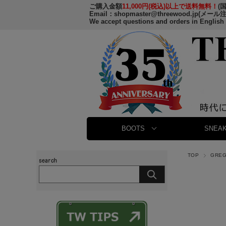
ご購入金額
11,000円(税込)以上で送料無料！
(
Email：
shopmaster@threewood.jp
(メール
We accept questions and orders in English
BOOTS
SNEAK
TOP
GRE