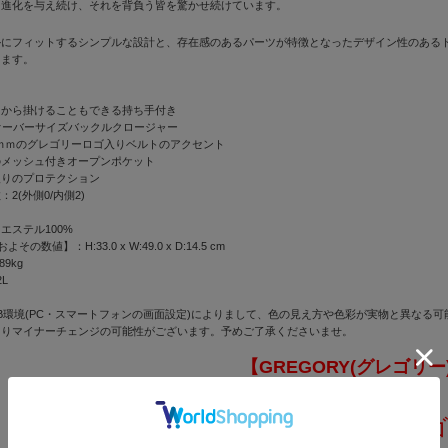
、進化を与え続け、それを背負う皆を驚かせ続けています。
ルにフィットするシンプルな設計と、存在感のあるパーツが特徴となったデザイン性のある
します。
肩から掛けることもできる持ち手付き
オーバーサイズバックルクロージャー
8ｍｍのグレゴリーロゴ入りベルトのアクセント
のメッシュ付きオープンポケット
入りのプロテクション
2(外側0/内側2)
エステル100%
その数値】：H:33.0 x W:49.0 x D:14.5 cm
9kg
L
B環境(PC・スマートフォンの画面設定)によりまして、色の見え方や色彩が実物と異なる
よりマイナーチェンジの可能性がございます。予めご了承くださいませ。
【GREGORY(グレゴリー
GREGORY(グレ