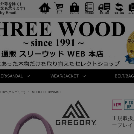
国外等を除く)
注文も承ります)
 by Email.
ER/SANDAL
WEAR/JACKET
BELT/BAG
GORY(グレゴリー)
SHOULDER/WAIST
正規取扱店
ーブレイ