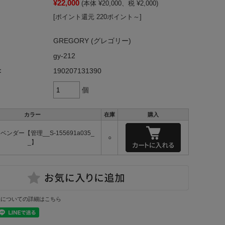
¥22,000
(本体 ¥20,000、税 ¥2,000)
[ポイント還元 220ポイント～]
GREGORY (グレゴリー)
gy-212
：
190207131390
個
カラー
在庫
購入
ンダー【管理__S-155691a035_
○
_】
換についての詳細はこちら