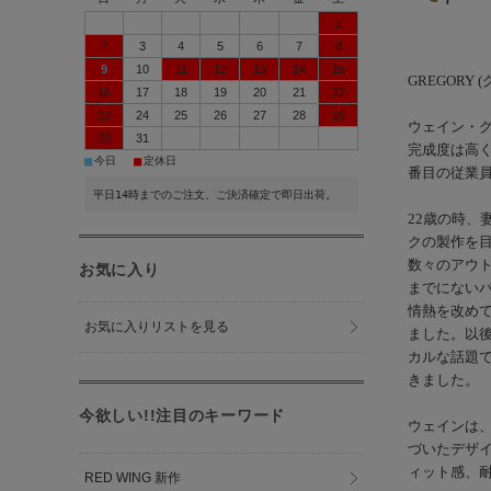
1
2
3
4
5
6
7
8
9
10
11
12
13
14
15
GREGORY 
16
17
18
19
20
21
22
23
24
25
26
27
28
29
ウェイン・
30
31
完成度は高く
■
■
今日
定休日
番目の従業
平日14時までのご注文、ご決済確定で即日出荷。
22歳の時
クの製作を目
数々のアウ
お気に入り
までにない
情熱を改めて
お気に入りリストを見る
ました。以
カルな話題
きました。
今欲しい!!注目のキーワード
ウェインは
づいたデザ
ィット感、
RED WING 新作