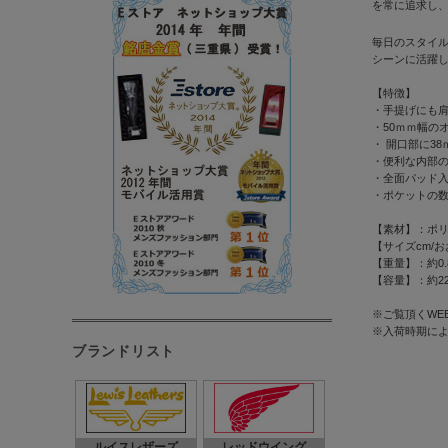
を常に追求し
毎日のスタイ
シーンに活躍
【特徴】
・手提げにも
・50ｍｍ幅の
・ 開口部に3
・便利な内部
・全面パッド
・ポケットの数：
【素材】：ポリ
【サイズcm/おおよ
【重量】：約0.8
【容量】：約22
※ご覧頂くWE
※入荷時期に
ブランドリスト
ルイスレザーズ
レッドウイング