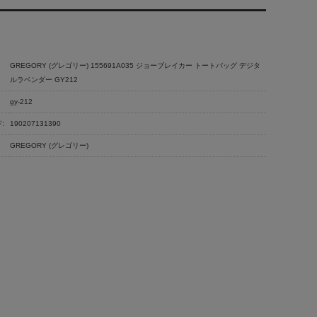
GREGORY (グレゴリー) 155691A035 ジョーブレイカー トートバッグ デジタ
ルラベンダー GY212
gy-212
:
190207131390
GREGORY (グレゴリー)