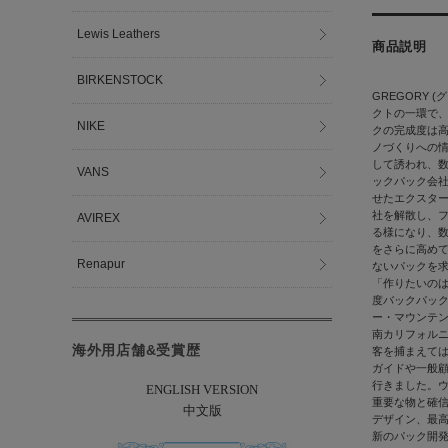
Lewis Leathers
商品説明
BIRKENSTOCK
GREGORY
クトの一環で
NIKE
クの完成度は高
ノづくりへの情
して誘われ、数
VANS
ックパック会
せたエクスター
社を解散し、
AVIREX
る様になり、
をさらに高め
Renapur
ないパックを
「作りたいの
度バックパック
ー・マウンテン
南カリフォル
海外用店舗&受賞歴
客を捕まえて
ガイドや一般
行きました。
ENGLISH VERSION
重要な物と確
中文版
デザイン、最
新のパック開