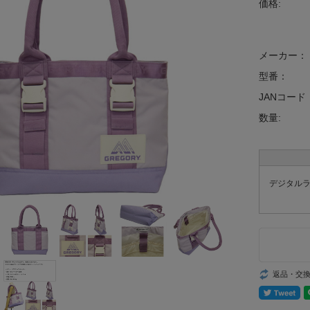
価格:
メーカー：
型番：
JANコード
数量:
デジタルラベ
返品・交