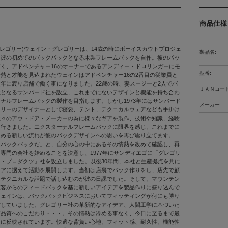
商品仕様
 (グレゴリー)ウェイン・グレゴリーは、14歳の時にボーイスカウトプロジェ
製品名:
、彼の初めてのバックパックとなる木製フレームパックを自作。彼のパッ
く、アドベンチャー16のオーナーであるアンディー・ドロリンガーにモ
型番:
熱と才能を見込まれたウェインはアドベンチャー16の2番目の従業員と
年に渡り店舗で働く事になりました。22歳の時、妻スージーと2人でバ
ＪＡＮコード
社となるサンバード社を設立、これまでにないデザインと機能を持ち合わ
ナルフレームパックの製作を目指します。しかし1973年にはサンバード
メーカー:
フリーのデザイナーとして寝袋、テント、テクニカルウェアなども手掛け
数々のアウトドア・メーカーの為に様々なギアを製作、技術や知識、経験
て行きました。エクスターナルフレームパックに限界を感じ、これまでに
求める新しい流れが彼のパックデザインへの思いを再び駆り立てます。
はバックパックだ」と、自分の心の中にあるその情熱を改めて確認し、再
専門の会社を始めることを決意し、1977年にサンディエゴに「グレゴリ
・プロダクツ」社を設立しました。以後30年間、本社と生産拠点を共に
ニアに据えて活動を展開します。当初は店裏でパック作りをし、店先で顧
はテクニカルな話題で話し込むのが彼の日課でした。そして、マウンテン
顧客からのフィードバックを基に新しいアイデアを製品作りに盛り込んで
ウェインは、バックパックビジネスにおいてフィッティングが何にも勝り
信していました。グレゴリー社の革新的なアイデア、人間工学に基づいた
高品質へのこだわり・・・。その情熱は冷める事なく、今日に至るまで最
発に反映されています。快適な背負い心地、フィット感、耐久性、機能性