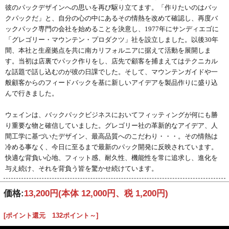
彼のパックデザインへの思いを再び駆り立てます。「作りたいのはバッ
クパックだ」と、自分の心の中にあるその情熱を改めて確認し、再度バ
ックパック専門の会社を始めることを決意し、1977年にサンディエゴに
「グレゴリー・マウンテン・プロダクツ」社を設立しました。以後30年
間、本社と生産拠点を共に南カリフォルニアに据えて活動を展開しま
す。当初は店裏でパック作りをし、店先で顧客を捕まえてはテクニカル
な話題で話し込むのが彼の日課でした。そして、マウンテンガイドや一
般顧客からのフィードバックを基に新しいアイデアを製品作りに盛り込
んで行きました。
ウェインは、バックパックビジネスにおいてフィッティングが何にも勝
り重要な物と確信していました。グレゴリー社の革新的なアイデア、人
間工学に基づいたデザイン、最高品質へのこだわり・・・。その情熱は
冷める事なく、今日に至るまで最新のパック開発に反映されています。
快適な背負い心地、フィット感、耐久性、機能性を常に追求し、進化を
与え続け、それを背負う皆を驚かせ続けています。
価格:
13,200円
(本体 12,000円、税 1,200円)
[ポイント還元 132ポイント～]