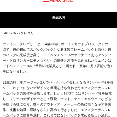
商品説明
GREGORY (グレゴリー)
ウェイン・グレゴリーは、14歳の時にボーイスカウトプロジェクトの一
環で、彼の初めてのバックパックとなる木製フレームパックを自作。彼
のパックの完成度は高く、アドベンチャー16のオーナーであるアンディ
ー・ドロリンガーにモノづくりへの情熱と才能を見込まれたウェインは
アドベンチャー16の2番目の従業員として誘われ、数年に渡り店舗で働く
事になりました。
22歳の時、妻スージーと2人でバックパック会社となるサンバード社を設
立、これまでにないデザインと機能を持ち合わせたエクスターナルフレ
ームパックの製作を目指します。しかし1973年にはサンバード社を解散
し、フリーのデザイナーとして寝袋、テント、テクニカルウェアなども
手掛ける様になり、数々のアウトドア・メーカーの為に様々なギアを製
作、技術や知識、経験をさらに高めて行きました。エクスターナルフレ
ームパックに限界を感じ、これまでにないパックを求める新しい流れが