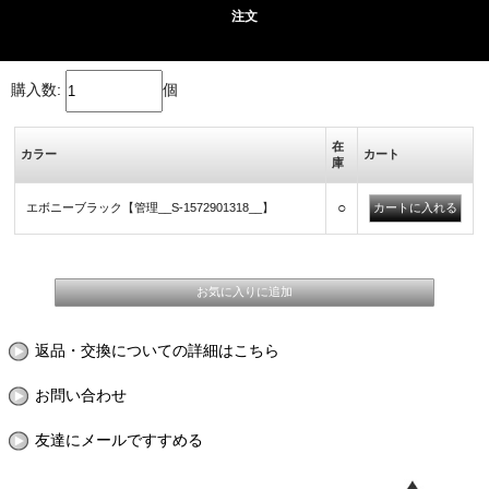
注文
購入数:
個
在
カラー
カート
庫
○
エボニーブラック【管理__S-1572901318__】
返品・交換についての詳細はこちら
お問い合わせ
友達にメールですすめる