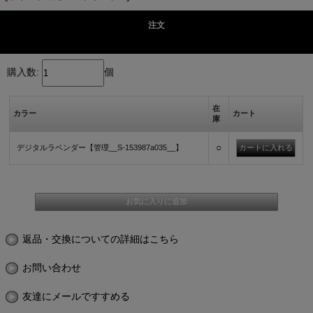
注文
購入数:
個
在
カラー
カート
庫
○
デジタルラベンダー【管理__S-153987a035__】
返品・交換についての詳細はこちら
お問い合わせ
友達にメールですすめる