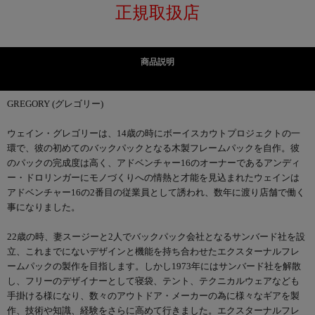
正規取扱店
商品説明
GREGORY (グレゴリー)
ウェイン・グレゴリーは、14歳の時にボーイスカウトプロジェクトの一
環で、彼の初めてのバックパックとなる木製フレームパックを自作。彼
のパックの完成度は高く、アドベンチャー16のオーナーであるアンディ
ー・ドロリンガーにモノづくりへの情熱と才能を見込まれたウェインは
アドベンチャー16の2番目の従業員として誘われ、数年に渡り店舗で働く
事になりました。
22歳の時、妻スージーと2人でバックパック会社となるサンバード社を設
立、これまでにないデザインと機能を持ち合わせたエクスターナルフレ
ームパックの製作を目指します。しかし1973年にはサンバード社を解散
し、フリーのデザイナーとして寝袋、テント、テクニカルウェアなども
手掛ける様になり、数々のアウトドア・メーカーの為に様々なギアを製
作、技術や知識、経験をさらに高めて行きました。エクスターナルフレ