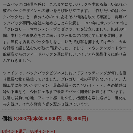
ームパックに限界を感じ、これまでにないパックを求める新しい流れが
彼のパックデザインへの思いを再び駆り立てます。「作りたいのはバッ
クパックだ」と、自分の心の中にあるその情熱を改めて確認し、再度バ
ックパック専門の会社を始めることを決意し、1977年にサンディエゴに
「グレゴリー・マウンテン・プロダクツ」社を設立しました。以後30年
間、本社と生産拠点を共に南カリフォルニアに据えて活動を展開しま
す。当初は店裏でパック作りをし、店先で顧客を捕まえてはテクニカル
な話題で話し込むのが彼の日課でした。そして、マウンテンガイドや一
般顧客からのフィードバックを基に新しいアイデアを製品作りに盛り込
んで行きました。
ウェインは、バックパックビジネスにおいてフィッティングが何にも勝
り重要な物と確信していました。グレゴリー社の革新的なアイデア、人
間工学に基づいたデザイン、最高品質へのこだわり・・・。その情熱は
冷める事なく、今日に至るまで最新のパック開発に反映されています。
快適な背負い心地、フィット感、耐久性、機能性を常に追求し、進化を
与え続け、それを背負う皆を驚かせ続けています。
価格:
8,800円
(本体 8,000円、税 800円)
[ポイント還元 88ポイント～]