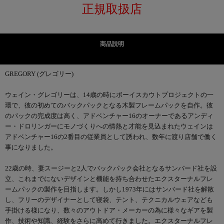
正規取扱店
商品説明
GREGORY (グレゴリー)
ウェイン・グレゴリーは、14歳の時にボーイスカウトプロジェクトの一
環で、彼の初めてのバックパックとなる木製フレームパックを自作。彼
のパックの完成度は高く、アドベンチャー16のオーナーであるアンディ
ー・ドロリンガーにモノづくりへの情熱と才能を見込まれたウェインは
アドベンチャー16の2番目の従業員として誘われ、数年に渡り店舗で働く
事になりました。
22歳の時、妻スージーと2人でバックパック会社となるサンバード社を設
立、これまでにないデザインと機能を持ち合わせたエクスターナルフレ
ームパックの製作を目指します。しかし1973年にはサンバード社を解散
し、フリーのデザイナーとして寝袋、テント、テクニカルウェアなども
手掛ける様になり、数々のアウトドア・メーカーの為に様々なギアを製
作、技術や知識、経験をさらに高めて行きました。エクスターナルフレ