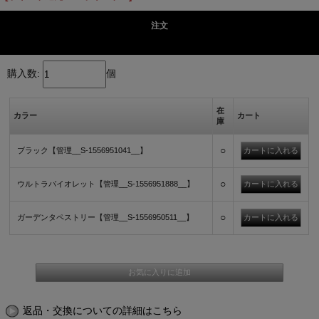
注文
購入数:
個
在
カラー
カート
庫
○
ブラック【管理__S-1556951041__】
○
ウルトラバイオレット【管理__S-1556951888__】
○
ガーデンタペストリー【管理__S-1556950511__】
返品・交換についての詳細はこちら