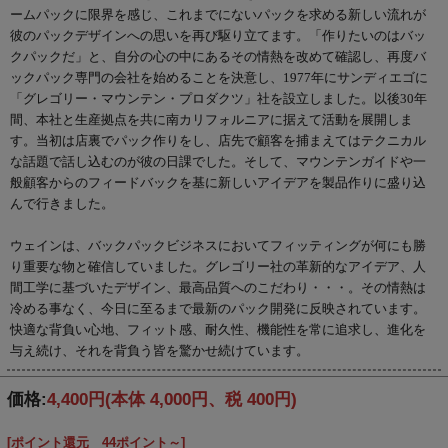
ームパックに限界を感じ、これまでにないパックを求める新しい流れが
彼のパックデザインへの思いを再び駆り立てます。「作りたいのはバッ
クパックだ」と、自分の心の中にあるその情熱を改めて確認し、再度バ
ックパック専門の会社を始めることを決意し、1977年にサンディエゴに
「グレゴリー・マウンテン・プロダクツ」社を設立しました。以後30年
間、本社と生産拠点を共に南カリフォルニアに据えて活動を展開しま
す。当初は店裏でパック作りをし、店先で顧客を捕まえてはテクニカル
な話題で話し込むのが彼の日課でした。そして、マウンテンガイドや一
般顧客からのフィードバックを基に新しいアイデアを製品作りに盛り込
んで行きました。
ウェインは、バックパックビジネスにおいてフィッティングが何にも勝
り重要な物と確信していました。グレゴリー社の革新的なアイデア、人
間工学に基づいたデザイン、最高品質へのこだわり・・・。その情熱は
冷める事なく、今日に至るまで最新のパック開発に反映されています。
快適な背負い心地、フィット感、耐久性、機能性を常に追求し、進化を
与え続け、それを背負う皆を驚かせ続けています。
価格:
4,400円
(本体 4,000円、税 400円)
[ポイント還元 44ポイント～]