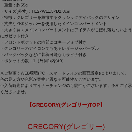
・重量：約55g
・サイズ(外寸)：H12×W11.5×D2.8cm
・特徴：グレゴリーを象徴するクラシックデイパックのデザイン
・丈夫なYKKジッパーを使用したメインコンパートメント
・大きく開くメインコンパートメントはアイテムがこぼれ落ちないよう
にガゼット付き
・フロントポケットの内部にはキーフォブ付き
・グレゴリーのアイコンでもあるレザージッパープル
・バックパックなどに装着可能なカラビナ付き
・ポケットの数：1（外側1/内側0）
※ご覧頂くWEB環境(PC・スマートフォンの画面設定)によりまして、
色の見え方や色彩が実物と異なる可能性がございます。
※入荷時期によりマイナーチェンジの可能性がございます。予めご了承
くださいませ。
【GREGORY(グレゴリー)TOP】
GREGORY(グレゴリー)