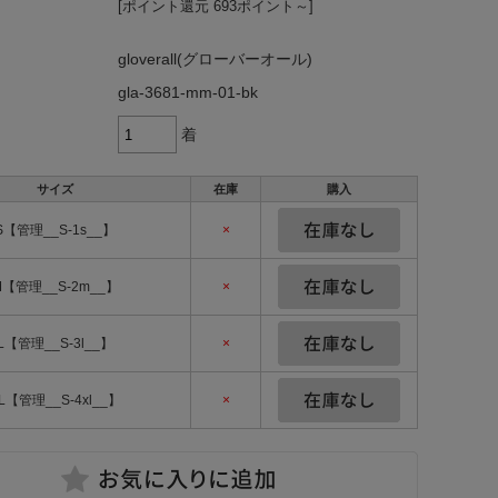
[ポイント還元 693ポイント～]
gloverall(グローバーオール)
gla-3681-mm-01-bk
着
サイズ
在庫
購入
S【管理__S-1s__】
×
M【管理__S-2m__】
×
L【管理__S-3l__】
×
L【管理__S-4xl__】
×