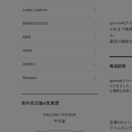
Lewis Leathers
gloveral
BIRKENSTOCK
それまで無
ル。
NIKE
最高の素材
VANS
AVIREX
商品説明
Renapur
gloveral
んできました
な機能を反映
海外用店舗&受賞歴
ENGLISH VERSION
中文版
定番920ス
スリムロン