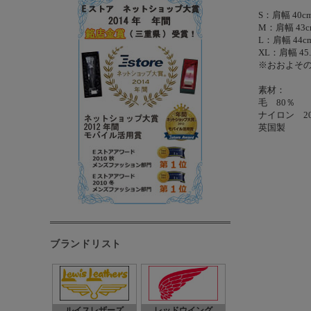
S：肩幅 40c
M：肩幅 43c
L：肩幅 44c
XL：肩幅 45
※おおよそ
素材：
毛 80％
ナイロン 2
英国製
ブランドリスト
ルイスレザーズ
レッドウイング