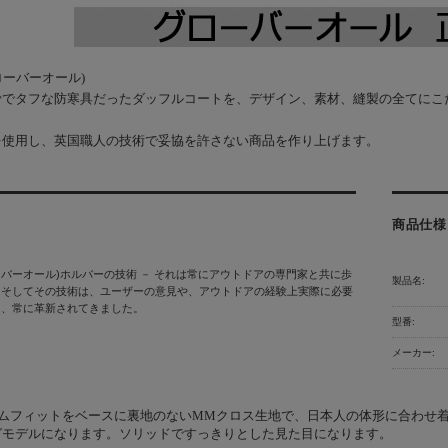
l(グローバーオール)
骨でタフな防寒具だったダッフルコートを、デザイン、素材、縫製の全てにこ
を使用し、英国職人の技術で妥協を許さない商品を作り上げます。
商品仕様
l(グローバーオール)ホルバーの技術 － それは常にアウトドアの専門家と共に歩
製品名:
。そしてその技術は、ユーザーの意見や、アウトドアの経験上実際に必要
し、常に革新されてきました。
型番:
メーカー:
リムフィットをベースに裏地のないMMクロス生地で、日本人の体形に合わせ
グモデルになります。ソリッドですっきりとした見た目になります。