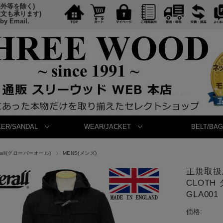
国外等を除く)
注文も承ります)
 by Email.
ER/SANDAL
WEAR/JACKET
BELT/BAG
erall(グローバーオール)
MENS(メンズ)
正規取扱店
CLOTH
GLA001
価格: