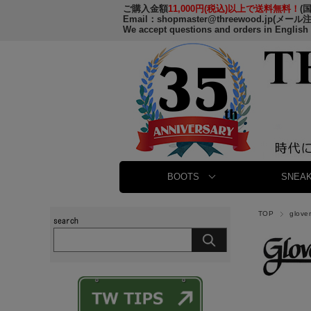
ご購入金額
11,000円(税込)以上で送料無料！
(
Email：
shopmaster@threewood.jp
(メール
We accept questions and orders in English
BOOTS
SNEAK
TOP
glov