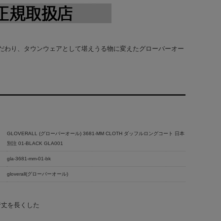
だわり、タウンウェアとして堪えうる物に変えたグローバーオー
GLOVERALL (グローバーオール) 3681-MM CLOTH ダッフルロングコート 日本
別注 01-BLACK GLA001
gla-3681-mm-01-bk
gloverall(グローバーオール)
着丈を長くした