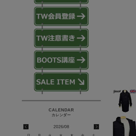
2026/08
日
月
火
水
木
金
土