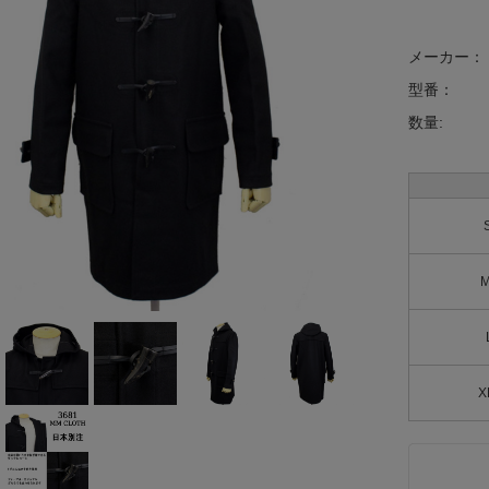
メーカー：
型番：
数量:
X