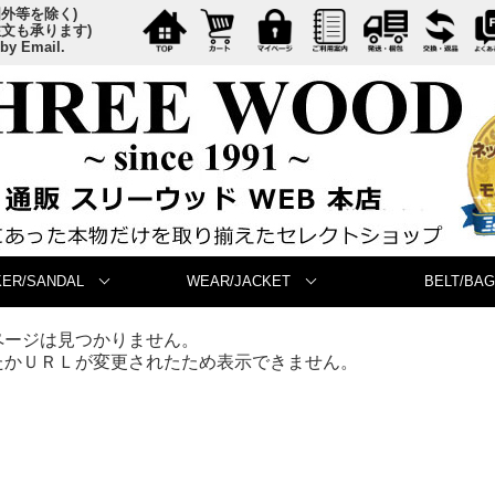
国外等を除く)
注文も承ります)
 by Email.
ER/SANDAL
WEAR/JACKET
BELT/BAG
ページは見つかりません。
たかＵＲＬが変更されたため表示できません。