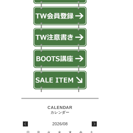
2026/08
日
月
火
水
木
金
土