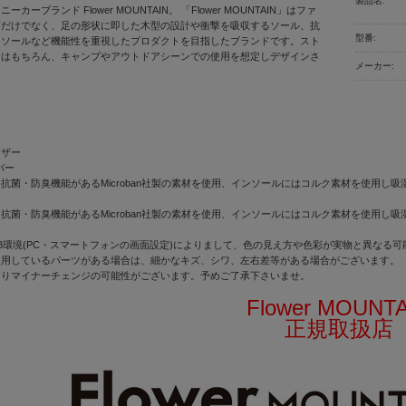
製品名:
カーブランド Flower MOUNTAIN。 「Flower MOUNTAIN」はファ
面だけでなく、足の形状に即した木型の設計や衝撃を吸収するソール、抗
型番:
ンソールなど機能性を重視したプロダクトを目指したブランドです。スト
用はもちろん、キャンプやアウトドアシーンでの使用を想定しデザインさ
メーカー:
レザー
バー
抗菌・防臭機能があるMicroban社製の素材を使用、インソールにはコルク素材を使用し
抗菌・防臭機能があるMicroban社製の素材を使用、インソールにはコルク素材を使用し
B環境(PC・スマートフォンの画面設定)によりまして、色の見え方や色彩が実物と異なる
使用しているパーツがある場合は、細かなキズ、シワ、左右差等がある場合がございます。
よりマイナーチェンジの可能性がございます。予めご了承下さいませ。
Flower MOUNT
正規取扱店