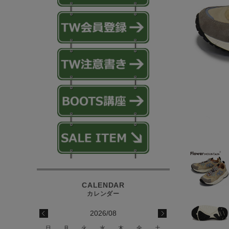
2026/08
日
月
火
水
木
金
土