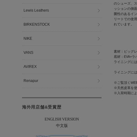
のシューズ、スニー
ッションの側
Lewis Leathers
菌性のあるイ
リートでの使
BIRKENSTOCK
れています。
NIKE
素材：ピッグ
VANS
底材：EVA+ラ
ライニングには
AVIREX
ライニングには
Renapur
※ご覧頂くWE
※天然皮革を
※入荷時期に
海外用店舗&受賞歴
ENGLISH VERSION
中文版