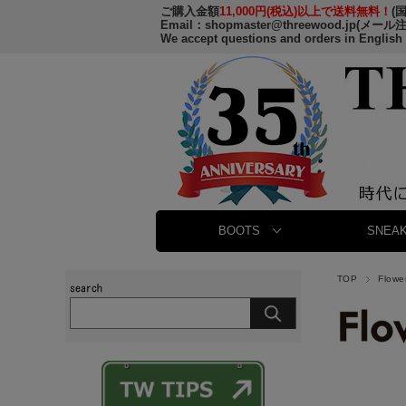
ご購入金額
11,000円(税込)以上で送料無料！
(
Email：
shopmaster@threewood.jp
(メール
We accept questions and orders in English
BOOTS
SNEAK
TOP
Flow