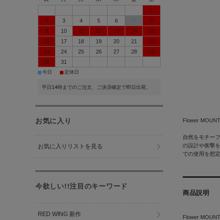
1
2
3
4
5
6
7
8
9
10
11
12
13
14
15
16
17
18
19
20
21
22
23
24
25
26
27
28
29
30
31
■
■
今日
定休日
平日14時までのご注文、ご決済確定で即日出荷。
お気に入り
Flower MO
自然をモチーフに
の設計や衝撃
お気に入りリストを見る
での使用を想
今欲しい!!注目のキーワード
商品説明
RED WING 新作
Flower M