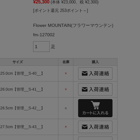
¥25,300
(本体 ¥23,000、税 ¥2,300)
[ポイント還元 253ポイント～]
Flower MOUNTAIN(フラワーマウンテン)
fm-127002
足
サイズ
在庫
購入
約25.0cm【管理__S-40__】
×
約26.0cm【管理__S-41__】
×
約26.5cm【管理__S-42__】
○
約27.5cm【管理__S-43__】
×