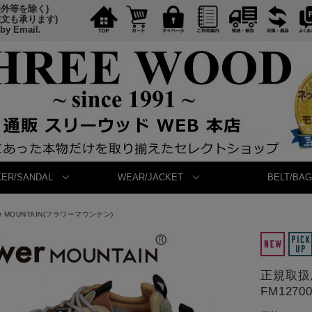
国外等を除く)
注文も承ります)
 by Email.
ER/SANDAL
WEAR/JACKET
BELT/BAG
er MOUNTAIN(フラワーマウンテン)
正規取扱店
FM1270