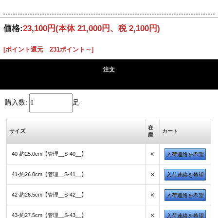
価格:
23,100円
(本体 21,000円、税 2,100円)
[ポイント還元 231ポイント～]
注文
購入数:
足
在
サイズ
カート
庫
×
40-約25.0cm【管理__S-40__】
入荷連絡を希望
×
41-約26.0cm【管理__S-41__】
入荷連絡を希望
×
42-約26.5cm【管理__S-42__】
入荷連絡を希望
×
43-約27.5cm【管理__S-43__】
入荷連絡を希望