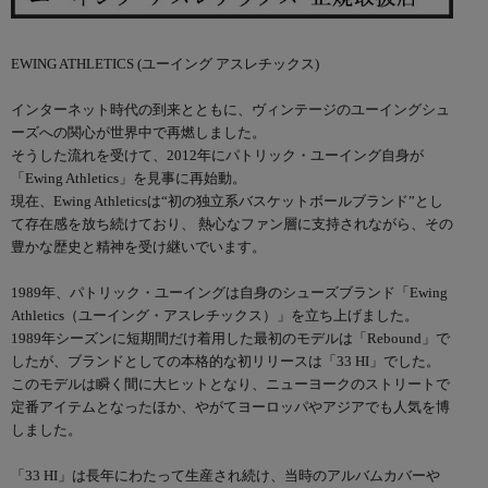
EWING ATHLETICS (ユーイング アスレチックス)
インターネット時代の到来とともに、ヴィンテージのユーイングシュ
ーズへの関心が世界中で再燃しました。
そうした流れを受けて、2012年にパトリック・ユーイング自身が
「Ewing Athletics」を見事に再始動。
現在、Ewing Athleticsは“初の独立系バスケットボールブランド”とし
て存在感を放ち続けており、 熱心なファン層に支持されながら、その
豊かな歴史と精神を受け継いでいます。
1989年、パトリック・ユーイングは自身のシューズブランド「Ewing
Athletics（ユーイング・アスレチックス）」を立ち上げました。
1989年シーズンに短期間だけ着用した最初のモデルは「Rebound」で
したが、ブランドとしての本格的な初リリースは「33 HI」でした。
このモデルは瞬く間に大ヒットとなり、ニューヨークのストリートで
定番アイテムとなったほか、やがてヨーロッパやアジアでも人気を博
しました。
「33 HI」は長年にわたって生産され続け、当時のアルバムカバーや