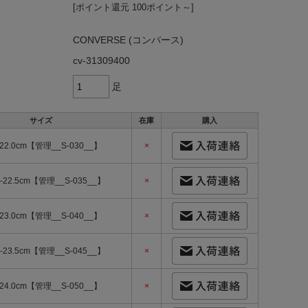
[ポイント還元 100ポイント～]
CONVERSE (コンバース)
cv-31309400
足
サイズ
在庫
購入
-22.0cm【管理__S-030__】
×
5-22.5cm【管理__S-035__】
×
-23.0cm【管理__S-040__】
×
5-23.5cm【管理__S-045__】
×
-24.0cm【管理__S-050__】
×