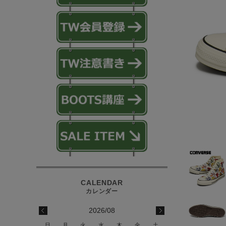
2026/08
日
月
火
水
木
金
土