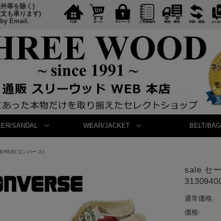
国外等を除く)
注文も承ります)
 by Email.
ER/SANDAL
WEAR/JACKET
BELT/BAG
VERSE(コンバース)
sale 
313094
通常価格:
価格: