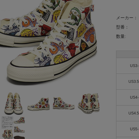
メーカー：
型番：
数量:
US3
US3.
US4
US4.
US5