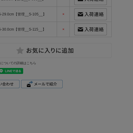
5-29.0cm【管理__S-105__】
×
5-30.0cm【管理__S-115__】
×
換についての詳細はこちら