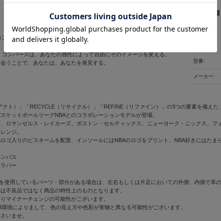
商品仕様
E (コンバース) コンバースを選ぶことは、あなた自身をデザインすること。
製品名:
、ときに調和し、ときに刺激しあいながら、 あなただけのスタイルを作
 コンバースは、あなたの感性によって自由にそのイメージを変える。
型番:
出会うことで、あなたは、あなたを発見する。
メーカー:
リアクト）」「RECYCLE（リサイクル）」「REFINE（リファイン）」の3つの要素を備えた
スケットボールリーグNBAとのコラボレーションモデルが登場。
ズ、ロサンゼルス・レイカーズ、ボストン・セルティックス、ニューヨーク・ニックス、フ
アレンジ。
Aロゴ入りのピスネームを配置、インソールにはNBAのロゴをプリント、NBA好きにはたま
ャンバス
：ラバー
)を使用しているパーツ・部分がある場合は、左右もしくは片足においての外側、内側で革
れは不良品ではなく商品の特性上のものとなります。
よりマイナーチェンジの可能性がございます。
B環境によりまして、色の見え方や色彩が実物と異なる可能性がございます。
ださいませ。