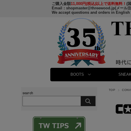
ご購入金額
11,000円(税込)以上で送料無料！
(
Email：
shopmaster@threewood.jp
(メール
We accept questions and orders in English
BOOTS
SNEAK
TOP
CON