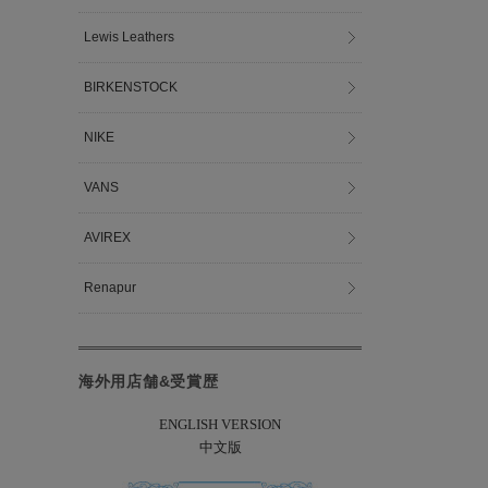
Lewis Leathers
BIRKENSTOCK
NIKE
VANS
AVIREX
Renapur
海外用店舗&受賞歴
ENGLISH VERSION
中文版