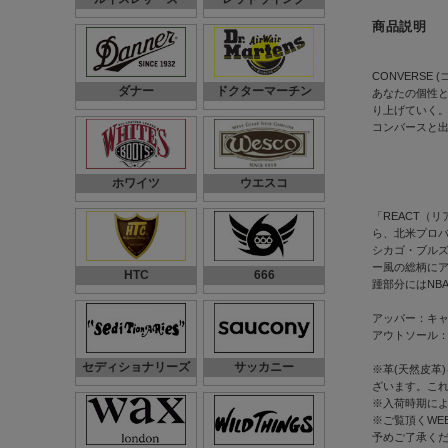
商品説明
CONVERS
ダナー
ドクターマーチン
あなたの個性と
り上げていく。
コンバースと
ホワイツ
ウエスコ
「REACT（
ら、北米プロバ
シカゴ・ブル
ー風の総柄に
HTC
666
踵部分にはNB
アッパー：キ
アウトソール
セディショナリーズ
サッカニー
※革(天然皮革
ざいます。こ
※入荷時期に
※ご覧頂くWE
予めご了承く