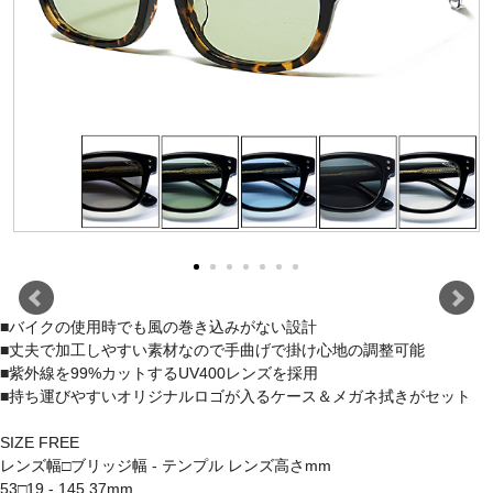
■バイクの使用時でも風の巻き込みがない設計
■丈夫で加工しやすい素材なので手曲げで掛け心地の調整可能
■紫外線を99%カットするUV400レンズを採用
■持ち運びやすいオリジナルロゴが入るケース＆メガネ拭きがセット
SIZE FREE
レンズ幅□ブリッジ幅 - テンプル レンズ高さmm
53□19 - 145 37mm