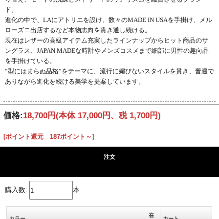
ド。
進化の中で、LAにアトリエを設け、数々のMADE IN USAを手掛け、メル
ローズニ出店するなど本物志向を貫き通し続ける。
現在はレザーの高級アイテム充実したラインナップからヒット商品のサ
ングラス、JAPAN MADEな時計やメンズコスメまで細部に男性の趣向品
を手掛けている。
“型にはまらぬ品格”をテーマに、流行に媚びないスタイルを貫き、普遍で
ありながら進化を続ける美学を提案しています。
価格:
18,700円
(本体 17,000円、税 1,700円)
[ポイント還元 187ポイント～]
注文
購入数:
本
在
カラー
カート