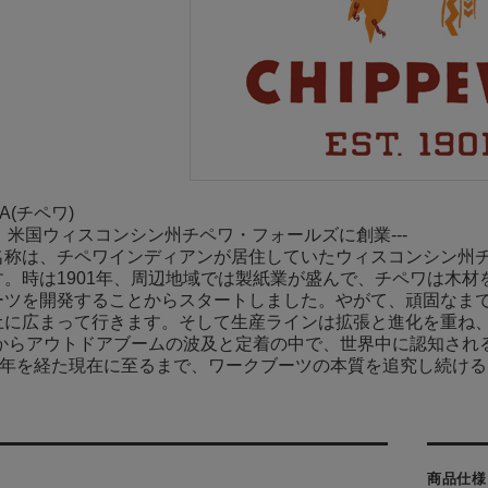
WA(チペワ)
01年、米国ウィスコンシン州チペワ・フォールズに創業---
名称は、チペワインディアンが居住していたウィスコンシン州
す。時は1901年、周辺地域では製紙業が盛んで、チペワは木
ツを開発することからスタートしました。やがて、頑固なまでの品
土に広まって行きます。そして生産ラインは拡張と進化を重ね
年代からアウトドアブームの波及と定着の中で、世界中に認知さ
00年を経た現在に至るまで、ワークブーツの本質を追究し続け
商品仕様