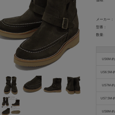
価格:
メーカー：
型番：
数量:
US6M-約
US6.5M-
US7M-約
US7.5M-
US8M-約