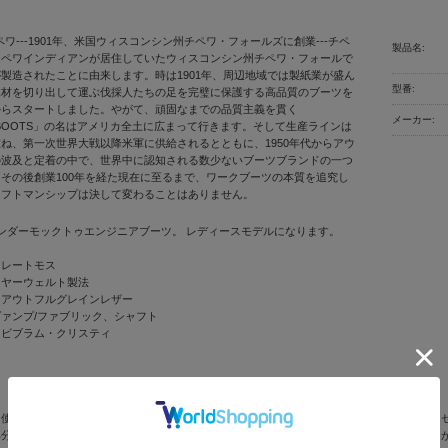
 チペワ---1901年、米国ウィスコンシン州チペワ・フォールズに創業---チペ
製品名:
チペワインディアンが居住していたウィスコンシン州チペワ・フォールで
製造されたことに由来します。時は1901年、周辺地域では製紙業が盛ん
型番:
木材を切り出して運ぶ伐採人たちの足を完璧に保護する高品質のブーツを
からスタートしました。やがて、頑固なまでの品質主義を貫く
メーカー:
WA BOOTS」の名はアメリカ全土に広まって行きます。そして生産ラインは
ね、第一次世界大戦以降米軍に供給されるとともに、1950年代からアウ
の波及と定着の中で、世界中に認知される数少ないブーツブランドの一つ
その後創業100年を経た現在に至るまで、ワークブーツの本質を追究し
ラフトマンシップは決して変わることはありません。
ンダーモックトゥエンジニアブーツ。 レディースモデルになります。
コレートモス
イヤーウェルト製法
フアウトフルグレインレザー
ァンプ/ファブリック、シャフト
：ビブラム・クリスティ
を使用しているため、合成皮革の製品と違い、色斑、細かい傷、汚れ、シワ、部位によるク
部分を含め製造工程の大半を手作業で行っているために、左右に相違やステッチの左右差、