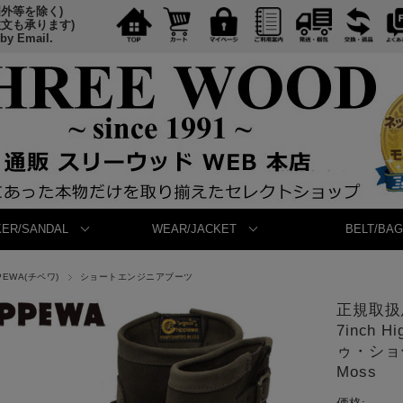
国外等を除く)
注文も承ります)
 by Email.
ER/SANDAL
WEAR/JACKET
BELT/BAG
PEWA(チペワ)
ショートエンジニアブーツ
正規取扱店 
7inch
ゥ・ショー
Moss