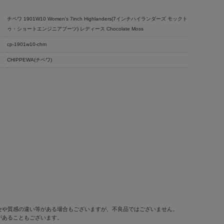
チペワ 1901W10 Women's 7inch Highlanders(7インチハイランダーズ モックト
ゥ・ショートエンジニアブーツ) レディース Chocolate Moss
cp-1901w10-chm
CHIPPEWA(チペワ)
セや質感の違い等がある場合もございますが、不良品ではございません。
があることもございます。