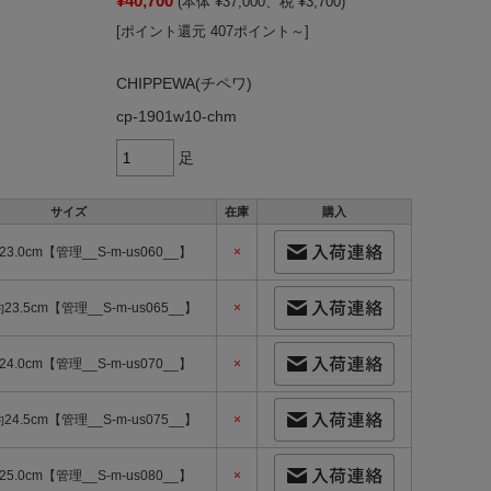
¥40,700
(本体 ¥37,000、税 ¥3,700)
[ポイント還元 407ポイント～]
CHIPPEWA(チペワ)
cp-1901w10-chm
足
サイズ
在庫
購入
23.0cm【管理__S-m-us060__】
×
約23.5cm【管理__S-m-us065__】
×
24.0cm【管理__S-m-us070__】
×
約24.5cm【管理__S-m-us075__】
×
25.0cm【管理__S-m-us080__】
×