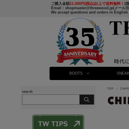
ご購入金額
11,000円(税込)以上で送料無料！
(
Email：
shopmaster@threewood.jp
(メール
We accept questions and orders in English
BOOTS
SNEAK
TOP
CHIP