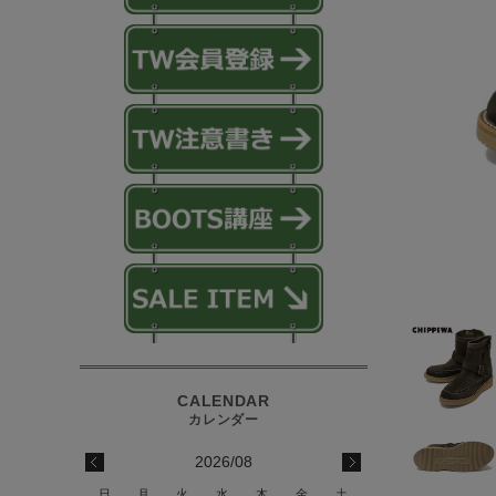
2026/08
日
月
火
水
木
金
土