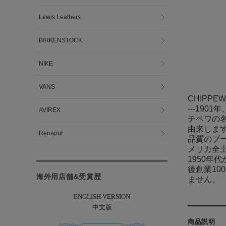
Lewis Leathers
BIRKENSTOCK
NIKE
VANS
CHIPPE
---19
AVIREX
チペワの
由来しま
Renapur
品質のブー
メリカ全
1950
後創業1
海外用店舗&受賞歴
ません。
ENGLISH VERSION
中文版
商品説明