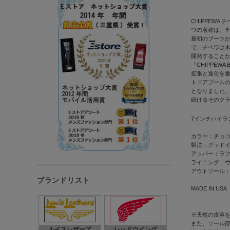
CHIPPEWA
ワの名称は、
最初のブーツが
で、チペワは
開発すること
「CHIPPE
拡張と進化を重
トドアブーム
となりました。
続けるそのク
7インチハイラ
カラー：チョ
製法：グッド
アッパー：ラ
ライニング：ヴ
アウトソール
ブランドリスト
MADE IN USA
※天然の皮革
また、ソール
ルイスレザーズ
レッドウイング