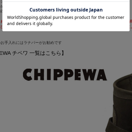
りシャフト等にシワやクセの付いている商品もございます。
がチペワならではの"味"でございます。
応じてお客様それぞれに変化する"味"をお楽しみくださいませ。
れいるサイズ表記(日本サイズ・ヨーロッパサイズ)に一般的な表記ではない
選びいただく際は、弊社のサイズ表記欄をご参考くださいませ。※入荷時期に
のお手入れにはラナパーがお勧めです
PEWA チペワ 一覧はこちら】