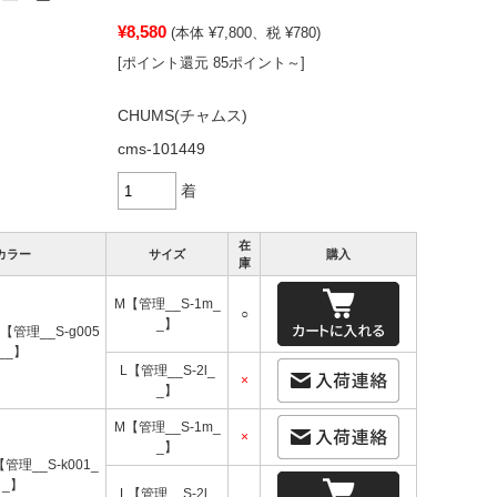
¥8,580
(本体 ¥7,800、税 ¥780)
[ポイント還元 85ポイント～]
CHUMS(チャムス)
cms-101449
着
在
カラー
サイズ
購入
庫
M【管理__S-1m_
○
_】
y【管理__S-g005
__】
L【管理__S-2l_
×
_】
M【管理__S-1m_
×
_】
【管理__S-k001_
_】
L【管理__S-2l_