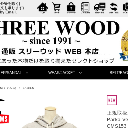
国外等を除く)
注文も承ります)
 by Email.
ER/SANDAL
WEAR/JACKET
BELT/BAG
MS(チャムス)
LADIES
正規取扱店 
Parka
CMS153