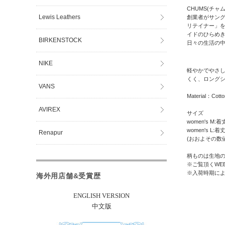
CHUMS(チャ
Lewis Leathers
創業者がサン
リテイナー」
イドのひらめき
BIRKENSTOCK
日々の生活の
NIKE
軽やかでやさし
くく、ロング
VANS
Material：Cott
AVIREX
サイズ
women's M:着
women's L:着
Renapur
(おおよその数
柄ものは生地の
※ご覧頂くWE
※入荷時期に
海外用店舗&受賞歴
ENGLISH VERSION
中文版