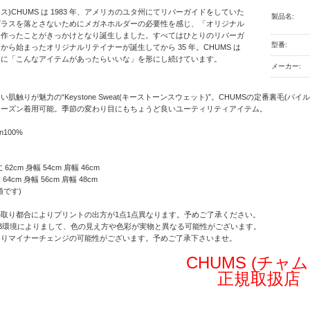
ムス)CHUMS は 1983 年、アメリカのユタ州にてリバーガイドをしていた
製品名:
グラスを落とさないためにメガネホルダーの必要性を感じ、「オリジナル
を作ったことがきっかけとなり誕生しました。すべてはひとりのリバーガ
型番:
から始まったオリジナルリテイナーが誕生してから 35 年。CHUMS は
中に「こんなアイテムがあったらいいな」を形にし続けています。
メーカー:
い肌触りが魅力の“Keystone Sweat(キーストーンスウェット)”。CHUMSの定番裏
シーズン着用可能。季節の変わり目にもちょうど良いユーティリティアイテム。
on100%
丈 62cm 身幅 54cm 肩幅 46cm
丈 64cm 身幅 56cm 肩幅 48cm
値です)
取り都合によりプリントの出方が1点1点異なります。予めご了承ください。
B環境によりまして、色の見え方や色彩が実物と異なる可能性がございます。
よりマイナーチェンジの可能性がございます。予めご了承下さいませ。
CHUMS (チャム
正規取扱店