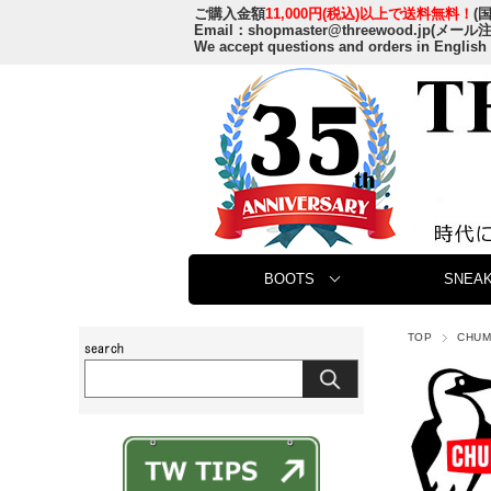
ご購入金額
11,000円(税込)以上で送料無料！
(
Email：
shopmaster@threewood.jp
(メール
We accept questions and orders in English
BOOTS
SNEAK
TOP
CHU