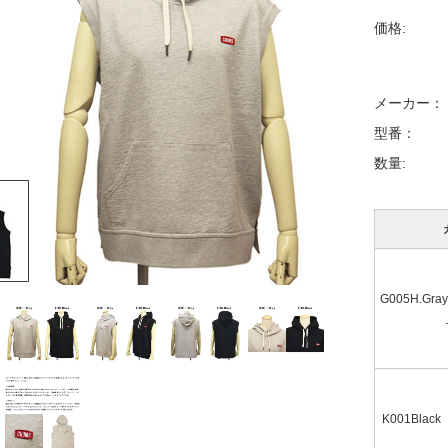
価格:
メーカー：
型番：
数量:
G005H.Gra
K001Black