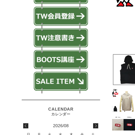
2026/08
日
月
火
水
木
金
土