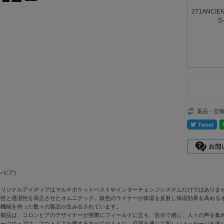
271ANCIE
S
返品・交
ロンビア)
オリジナルアイディアはマルチポケットベストやインターチェンジシステムだけではありま
水性と透湿性を両立させたオムニテック。銀色のライナーが体温を反射し保温効果を高める
や機能を持った数々の製品が生み出されています。
の製品は、コロンビアのデザイナーが実際にフィールドに立ち、自分で感じ、人々の声を集
ポーツウェアは、アウトドアを愛するすべての人々に、品質を通じて新しいメッセージを送