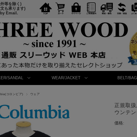
国外等を除く)
注文も承ります)
 by Email.
ER/SANDAL
WEAR/JACKET
BELT/BAG
mbia(コロンビア)
ウェア
正規取扱店
ウンテンジ
価格: