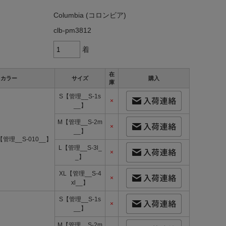
Columbia (コロンビア)
clb-pm3812
着
在
カラー
サイズ
購入
庫
S【管理__S-1s
×
__】
M【管理__S-2m
×
__】
【管理__S-010__】
L【管理__S-3l_
×
_】
XL【管理__S-4
×
xl__】
S【管理__S-1s
×
__】
M【管理__S-2m