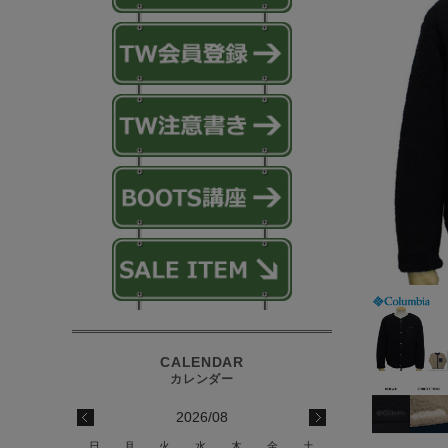
2026/08
日
月
火
水
木
金
土