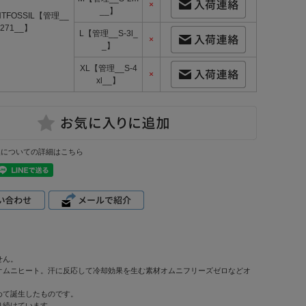
×
__】
NTFOSSIL【管理__
-271__】
L【管理__S-3l_
×
_】
XL【管理__S-4
×
xl__】
換についての詳細はこちら
せん。
オムニヒート。汗に反応して冷却効果を生む素材オムニフリーズゼロなどオ
めて誕生したものです。
り続けています。