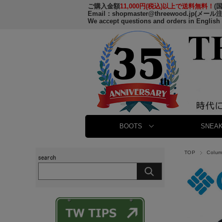
ご購入金額
11,000円(税込)以上で送料無料！
(
Email：
shopmaster@threewood.jp
(メール
We accept questions and orders in English
BOOTS
SNEAK
TOP
Colu