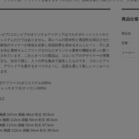
商品仕様
製品名:
a(コロンビア)コロンビアのオリジナルアイディアはマルチポケットベストやイ
ジシステムだけではありません。高レベルの防水性と透湿性を両立させた
型番:
。銀色のライナーが体温を反射し保温効果を高めるオムニヒート。汗に反
果を生む素材オムニフリーズゼロなどオリジナル素材や機能を持った数々
メーカー:
出されています。これらすべての製品は、コロンビアのデザイナーが実際
に立ち、自分で感じ、人々の声を集めて誕生したものです。コロンビアス
は、アウトドアを愛するすべての人々に、品質を通じて新しいメッセージ
います。
 ボアフリース(ポリエステル100%)
ストレッチタフタ(ナイロン100%)
加工
胸囲 107cm 肩幅 48cm 裄丈 83.5cm
 胸囲 112cm 肩幅 50cm 裄丈 85.5cm
胸囲 117cm 肩幅 52cm 裄丈 87.5cm
m 胸囲 122cm 肩幅 54cm 裄丈 89.5cm