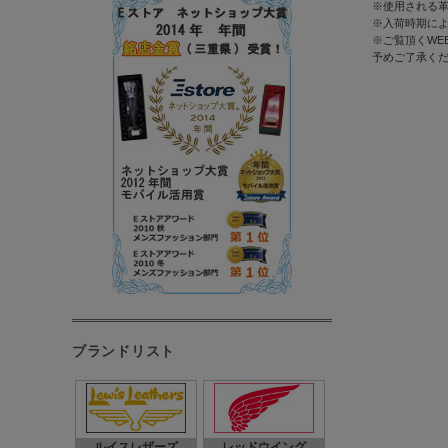
※使用される革
※入荷時期に
※ご覧頂くWE
予めご了承く
ブランドリスト
ルイスレザーズ
レッドウイング