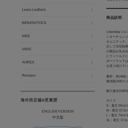
Lewis Leathers
商品説明
BIRKENSTOCK
Columbi
NIKE
ンターチェン
オムニテック
応して冷却効
VANS
の製品が生み
にフィールド
ポーツウェア
AVIREX
を送り続けて
Renapur
素材：表(A綿)
裏(B面)40D
耐久撥水DWR
海外用店舗&受賞歴
サイズ
S：着丈 65cm 
M：着丈 67.5cm
ENGLISH VERSION
L：着丈 70cm 
中文版
XL：着丈 72.5c