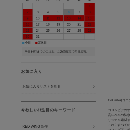
1
2
3
4
5
6
7
8
9
10
11
12
13
14
15
16
17
18
19
20
21
22
23
24
25
26
27
28
29
30
31
■
■
今日
定休日
平日14時までのご注文、ご決済確定で即日出荷。
お気に入り
お気に入りリストを見る
Columbia(コ
今欲しい!!注目のキーワード
コロンビアの
高レベルの防
リジナル素材
これらすべて
RED WING 新作
コロンビアス