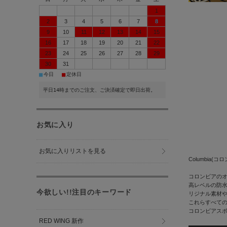
1
2
3
4
5
6
7
8
9
10
11
12
13
14
15
16
17
18
19
20
21
22
23
24
25
26
27
28
29
30
31
■
■
今日
定休日
平日14時までのご注文、ご決済確定で即日出荷。
お気に入り
お気に入りリストを見る
Columbia(コ
コロンビアの
高レベルの防
今欲しい!!注目のキーワード
リジナル素材
これらすべて
コロンビアス
RED WING 新作