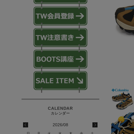
2026/08
日
月
火
水
木
金
土