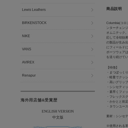
商品説明
Lewis Leathers
BIRKENSTOCK
Columbi
ンターチェン
オムニテック
NIKE
応して冷却効
の製品が生み
にフィールド
VANS
ポーツウェア
を送り続けて
AVIREX
【特徴】
・まつぼっく
Renapur
・軽量でクッ
・高いグリッ
・シンセティ
・素早くフィ
・フレックス
海外用店舗&受賞歴
・かかとと前
・タウンユー
ENGLISH VERSION
素材：シンセ
中文版
※使用される革