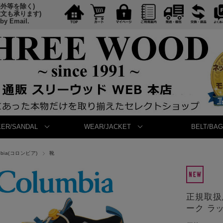
国外等を除く)
注文も承ります)
 by Email.
ER/SANDAL
WEAR/JACKET
BELT/BAG
mbia(コロンビア)
靴
正規取扱店
ーク ラッシ