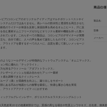
商品仕様
a(コロンビア)コロンビアのオリジナルアイディアはマルチポケットベストやイ
製品名:
ジシステムだけではありません。高レベルの防水性と透湿性を両立させた
。銀色のライナーが体温を反射し保温効果を高めるオムニヒート。汗に反
型番:
果を生む素材オムニフリーズゼロなどオリジナル素材や機能を持った数々
出されています。これらすべての製品は、コロンビアのデザイナーが実際
メーカー:
に立ち、自分で感じ、人々の声を集めて誕生したものです。コロンビアス
は、アウトドアを愛するすべての人々に、品質を通じて新しいメッセージ
います。
りのようなソールデザインが特徴的なフットウェアシステム「オムニマックス」
ション性に優れた「テックライト」
プ力を誇るアウトソール「アダプトトラックス」
ックレザーとメッシュを組み合わせたアッパー素材
ット感を調整できるクイックレース
グルーブ（溝）が屈曲性を向上し、蹴り出しをサポート
足部にある凹みが地面からの衝撃を吸収し、快適な履き心地を実現
ス、アウトドアアクティビティにおすすめ
ティックフルグレインレザー、ポリエステルエラスタンシングルニット
(天然皮革)やその他素材部分では、質感の異なる場合や性質上シワやキズ、左右差、個体