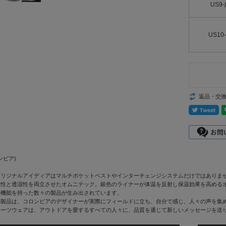
US9
US10
返品・交
ロンビア)
オリジナルアイディアはマルチポケットベストやインターチェンジシステムだけではありま
水性と透湿性を両立させたオムニテック。銀色のライナーが体温を反射し保温効果を高める
や機能を持った数々の製品が生み出されています。
の製品は、コロンビアのデザイナーが実際にフィールドに立ち、自分で感じ、人々の声を集
ポーツウェアは、アウトドアを愛するすべての人々に、品質を通じて新しいメッセージを送