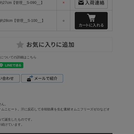
-約27cm【管理__S-090__】
×
-約28cm【管理__S-100__】
○
換についての詳細はこちら
せん。
オムニヒート。汗に反応して冷却効果を生む素材オムニフリーズゼロなどオ
めて誕生したものです。
り続けています。