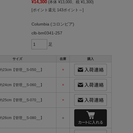
¥14,300
(本体 ¥13,000、税 ¥1,300)
[ポイント還元 143ポイント～]
Columbia (コロンビア)
clb-bm0341-257
足
サイズ
在庫
購入
-約23cm【管理__S-050__】
×
-約24cm【管理__S-060__】
×
-約25cm【管理__S-070__】
×
-約26cm【管理__S-080__】
○