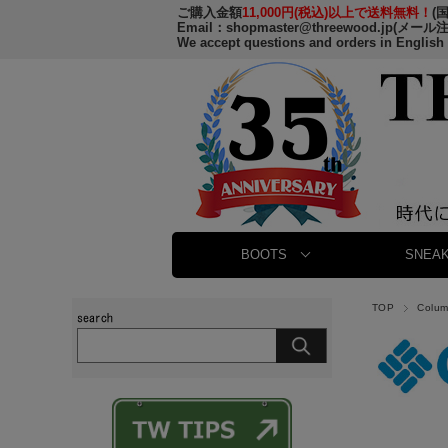
ご購入金額
11,000円(税込)以上で送料無料！
(
Email：
shopmaster@threewood.jp
(メール
We accept questions and orders in English
BOOTS
SNEAK
TOP
Colu