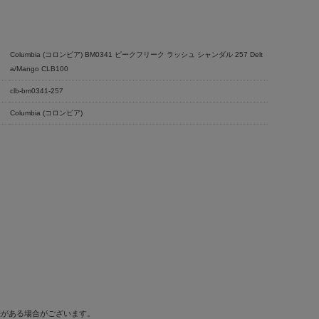
Columbia (コロンビア) BM0341 ピークフリーク ラッシュ シャンダル 257 Delt
a/Mango CLB100
clb-bm0341-257
Columbia (コロンビア)
差がある場合がございます。