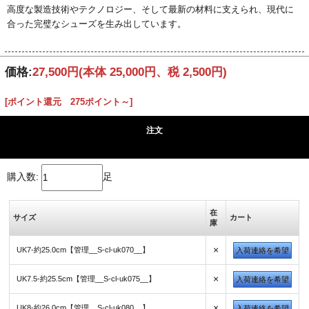
高度な製造技術やテクノロジー、そして最新の材料に支えられ、現代に
合った完璧なシューズを生み出しています。
価格:
27,500円
(本体 25,000円、税 2,500円)
[ポイント還元 275ポイント～]
注文
購入数:
足
在
サイズ
カート
庫
×
UK7-約25.0cm【管理__S-cl-uk070__】
入荷連絡を希望
×
UK7.5-約25.5cm【管理__S-cl-uk075__】
入荷連絡を希望
×
UK8-約26.0cm【管理__S-cl-uk080__】
入荷連絡を希望